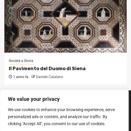
Società e Storia
Il Pavimento del Duomo di Siena
1 anno fa
Daniele Catalano
We value your privacy
SEGUICI SUI SOCIAL
We use cookies to enhance your browsing experience, serve
Facebook
Instagram
YouTube
personalized ads or content, and analyze our traffic. By
clicking "Accept All", you consent to our use of cookies.