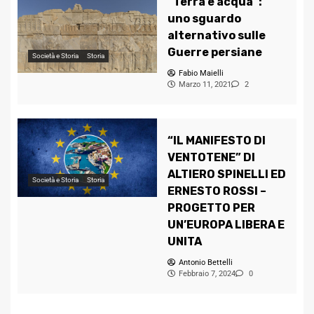
“Terra e acqua”:
uno sguardo
alternativo sulle
Guerre persiane
Società e Storia
Storia
Fabio Maielli
Marzo 11, 2021
2
“IL MANIFESTO DI
VENTOTENE” DI
ALTIERO SPINELLI ED
Società e Storia
Storia
ERNESTO ROSSI –
PROGETTO PER
UN’EUROPA LIBERA E
UNITA
Antonio Bettelli
Febbraio 7, 2024
0