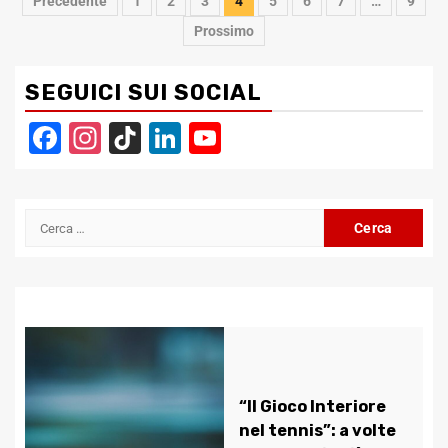
Navigazione
Precedente
1
2
3
4
5
6
7
…
9
articoli
Prossimo
SEGUICI SUI SOCIAL
Facebook
Instagram
TikTok
LinkedIn
YouTube
Channel
Ricerca
per:
“Il Gioco Interiore
nel tennis”: a volte