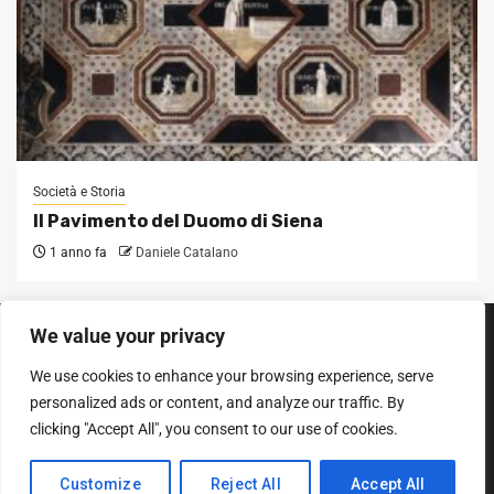
Società e Storia
Il Pavimento del Duomo di Siena
1 anno fa
Daniele Catalano
We value your privacy
SEGUICI SUI SOCIAL
We use cookies to enhance your browsing experience, serve
Facebook
Instagram
YouTube
personalized ads or content, and analyze our traffic. By
clicking "Accept All", you consent to our use of cookies.
Diritto d'autore © Tutti i diritti riservati.
|
Newsphere
entro AF
Customize
Reject All
Accept All