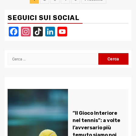
articoli
SEGUICI SUI SOCIAL
Facebook
Instagram
TikTok
LinkedIn
YouTube
Channel
Ricerca
per:
“Il Gioco Interiore
nel tennis”: a volte
l’avversario più
temuto siamo noi