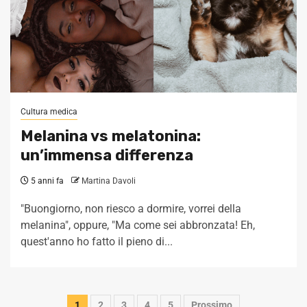
Cultura medica
Melanina vs melatonina:
un’immensa differenza
5 anni fa
Martina Davoli
"Buongiorno, non riesco a dormire, vorrei della
melanina", oppure, "Ma come sei abbronzata! Eh,
quest'anno ho fatto il pieno di...
Navigazione
1
2
3
4
5
Prossimo