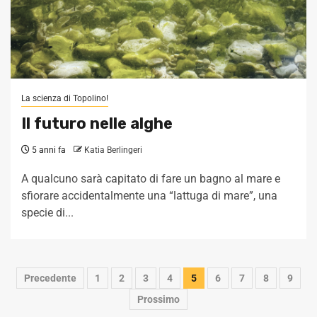
La scienza di Topolino!
Il futuro nelle alghe
5 anni fa
Katia Berlingeri
A qualcuno sarà capitato di fare un bagno al mare e
sfiorare accidentalmente una “lattuga di mare”, una
specie di...
Navigazione
Precedente
1
2
3
4
5
6
7
8
9
articoli
Prossimo