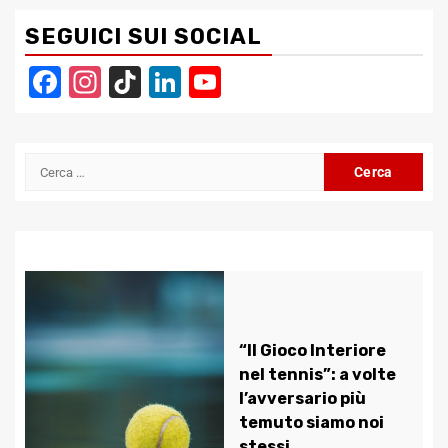
SEGUICI SUI SOCIAL
Facebook
Instagram
TikTok
LinkedIn
YouTube
Channel
Ricerca
per:
“Il Gioco Interiore
nel tennis”: a volte
l’avversario più
temuto siamo noi
stessi.