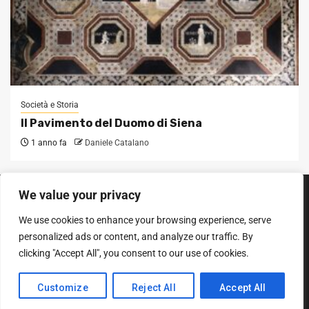
Società e Storia
Il Pavimento del Duomo di Siena
1 anno fa
Daniele Catalano
We value your privacy
SEGUICI SUI SOCIAL
We use cookies to enhance your browsing experience, serve
Facebook
Instagram
YouTube
personalized ads or content, and analyze our traffic. By
clicking "Accept All", you consent to our use of cookies.
Diritto d'autore © Tutti i diritti riservati.
|
Newsphere
entro AF
Customize
Reject All
Accept All
themes.