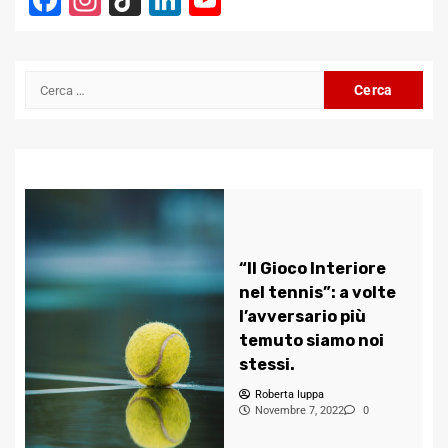
Facebook
Instagram
TikTok
LinkedIn
YouTube
Channel
Ricerca
per:
“Il Gioco Interiore
nel tennis”: a volte
l’avversario più
temuto siamo noi
stessi.
Roberta Iuppa
Novembre 7, 2022
0