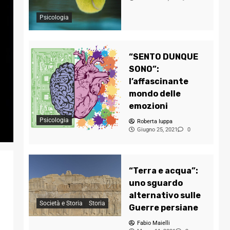
Psicologia
“SENTO DUNQUE
SONO”:
l’affascinante
mondo delle
emozioni
Psicologia
Roberta Iuppa
Giugno 25, 2021
0
“Terra e acqua”:
uno sguardo
alternativo sulle
Società e Storia
Storia
Guerre persiane
Fabio Maielli