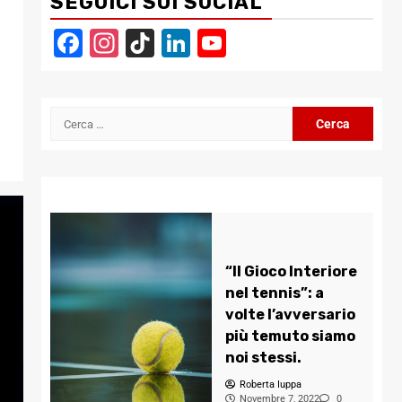
SEGUICI SUI SOCIAL
Facebook
Instagram
TikTok
LinkedIn
YouTube
Channel
Ricerca
per:
“Il Gioco Interiore
nel tennis”: a
volte l’avversario
più temuto siamo
noi stessi.
Roberta Iuppa
Novembre 7, 2022
0