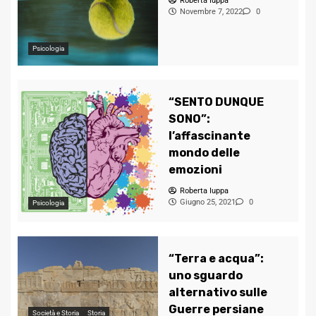
Roberta Iuppa
Novembre 7, 2022
0
Psicologia
“SENTO DUNQUE
SONO”:
l’affascinante
mondo delle
emozioni
Roberta Iuppa
Giugno 25, 2021
0
Psicologia
“Terra e acqua”:
uno sguardo
alternativo sulle
Guerre persiane
Società e Storia
Storia