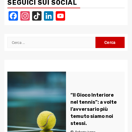
SEGUICI SUI SOCIAL
Facebook
Instagram
TikTok
LinkedIn
YouTube
Channel
Ricerca
per:
“Il Gioco Interiore
nel tennis”: a volte
l’avversario più
temuto siamo noi
stessi.