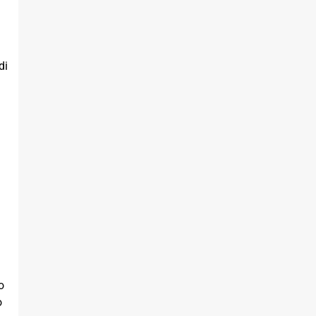
di
o
o