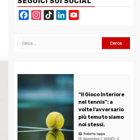
SEGUICI SUI SOCIAL
Facebook
Instagram
TikTok
LinkedIn
YouTube
Channel
Ricerca
per:
“Il Gioco Interiore
nel tennis”: a
volte l’avversario
più temuto siamo
noi stessi.
Roberta Iuppa
Novembre 7, 2022
0