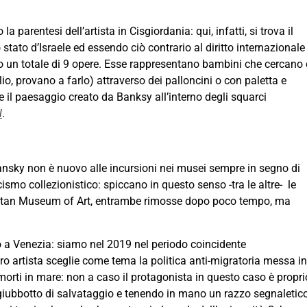
parentesi dell’artista in Cisgiordania: qui, infatti, si trova il
ato d’Israele ed essendo ciò contrario al diritto internazionale
o un totale di 9 opere. Esse rappresentano bambini che cercano 
lio, provano a farlo) attraverso dei palloncini o con paletta e
 il paesaggio creato da Banksy all’interno degli squarci
l
.
ansky non è nuovo alle incursioni nei musei sempre in segno di
icismo collezionistico: spiccano in questo senso -tra le altre- le
olitan Museum of Art, entrambe rimosse dopo poco tempo, ma
stò a Venezia: siamo nel 2019 nel periodo coincidente
tro artista sceglie come tema la politica anti-migratoria messa in
morti in mare: non a caso il protagonista in questo caso è propri
giubbotto di salvataggio e tenendo in mano un razzo segnaletic