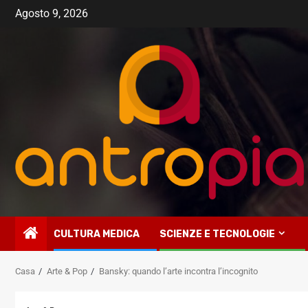
Vai
Agosto 9, 2026
al
contenuto
CULTURA MEDICA
SCIENZE E TECNOLOGIE
Casa
Arte & Pop
Bansky: quando l’arte incontra l’incognito