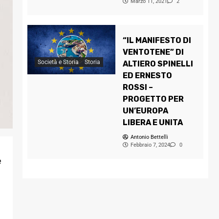
Marzo 11, 2021
2
“IL MANIFESTO DI
VENTOTENE” DI
Società e Storia
Storia
ALTIERO SPINELLI
ED ERNESTO
ROSSI –
PROGETTO PER
UN’EUROPA
LIBERA E UNITA
Antonio Bettelli
Febbraio 7, 2024
0
e