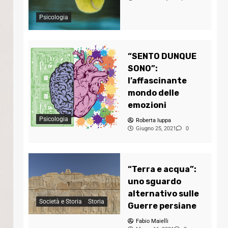
Psicologia
“SENTO DUNQUE
SONO”:
l’affascinante
mondo delle
emozioni
Psicologia
Roberta Iuppa
Giugno 25, 2021
0
“Terra e acqua”:
uno sguardo
alternativo sulle
Società e Storia
Storia
Guerre persiane
Fabio Maielli