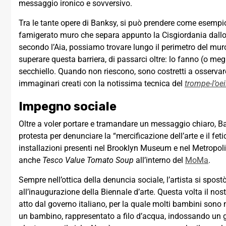
messaggio ironico e sovversivo.
Tra le tante opere di Banksy, si può prendere come esempio la 
famigerato muro che separa appunto la Cisgiordania dallo st
secondo l’Aia, possiamo trovare lungo il perimetro del mur
superare questa barriera, di passarci oltre: lo fanno (o meg
secchiello. Quando non riescono, sono costretti a osservare
immaginari creati con la notissima tecnica del
trompe-l’oei
Impegno sociale
Oltre a voler portare e tramandare un messaggio chiaro, B
protesta per denunciare la “mercificazione dell’arte e il fet
installazioni presenti nel Brooklyn Museum e nel Metrop
anche
Tesco Value Tomato Soup
all’interno del
MoMa
.
Sempre nell’ottica della denuncia sociale, l’artista si spo
all’inaugurazione della Biennale d’arte. Questa volta il nos
atto dal governo italiano, per la quale molti bambini sono 
un bambino, rappresentato a filo d’acqua, indossando un 