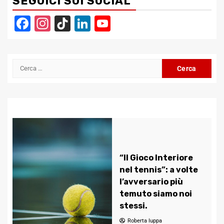
SEGUICI SUI SOCIAL
Facebook
Instagram
TikTok
LinkedIn
YouTube
Channel
Ricerca
per:
“Il Gioco Interiore
nel tennis”: a volte
l’avversario più
temuto siamo noi
stessi.
Roberta Iuppa