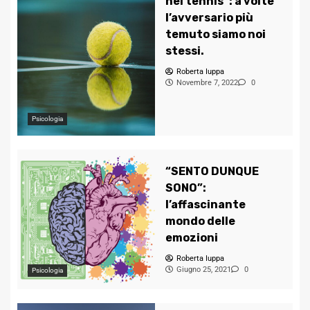
nel tennis”: a volte
l’avversario più
temuto siamo noi
stessi.
Roberta Iuppa
Novembre 7, 2022
0
Psicologia
“SENTO DUNQUE
SONO”:
l’affascinante
mondo delle
emozioni
Roberta Iuppa
Giugno 25, 2021
0
Psicologia