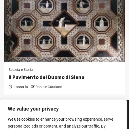
Società e Storia
Il Pavimento del Duomo di Siena
1 anno fa
Daniele Catalano
We value your privacy
SEGUICI SUI SOCIAL
We use cookies to enhance your browsing experience, serve
Facebook
Instagram
YouTube
personalized ads or content, and analyze our traffic. By