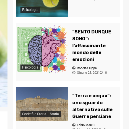
Psicologia
“SENTO DUNQUE
SONO”:
l’affascinante
mondo delle
emozioni
Psicologia
Roberta Iuppa
Giugno 25, 2021
0
“Terra e acqua”:
uno sguardo
alternativo sulle
Società e Storia
Storia
Guerre persiane
Fabio Maielli