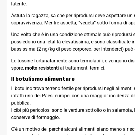
latente.
Astuta la ragazza, sa che per riprodursi deve aspettare u
sopravvivenza. Mentre aspetta, “vegeta” sotto forma di spor
Una volta che è in una condizione ottimale può riprodursi e 
possiedono una letalità elevatissima, e sono classificate in 
bassissima (2 ng/kg di peso corporeo, per intenderci) può e
Le tossine fortunatamente sono termolabili, e vengono dist
spore,
molto resistenti
ai trattamenti termici.
Il botulismo alimentare
Il botulino trova terreno fertile per riprodursi negli aliment
infatti uno dei Paesi europei con una maggior incidenza d
pubblica.
I cibi più pericolosi sono le verdure sott’olio o in salamoia
conserve di formaggio.
C’è un motivo del perché alcuni alimenti siano meno a rischi