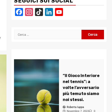
SEGUICI SUI SOCIAL
Facebook
Instagram
TikTok
LinkedIn
YouTube
Channel
Ricerca
e
per:
“Il Gioco Interiore
nel tennis”: a
volte l’avversario
più temuto siamo
noi stessi.
Roberta Iuppa
Novembre 7, 2022
0