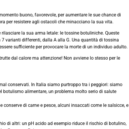
n momento buono, favorevole, per aumentare le sue chance di
a per resistere agli ostacoli che minacciano la sua vita.
rilasciare la sua arma letale: le tossine botuliniche. Queste
7 varianti differenti, dalla A alla G. Una quantità di tossina
ssere sufficiente per provocare la morte di un individuo adulto.
rutte dal calore ma attenzione! Non avviene lo stesso per le
i mal conservati. In Italia siamo purtroppo tra i peggiori: siamo
el botulismo alimentare, un problema molto serio di salute
, le conserve di carne e pesce, alcuni insaccati come le salsicce, e
o di altri: un pH acido ad esempio riduce il rischio di botulino,