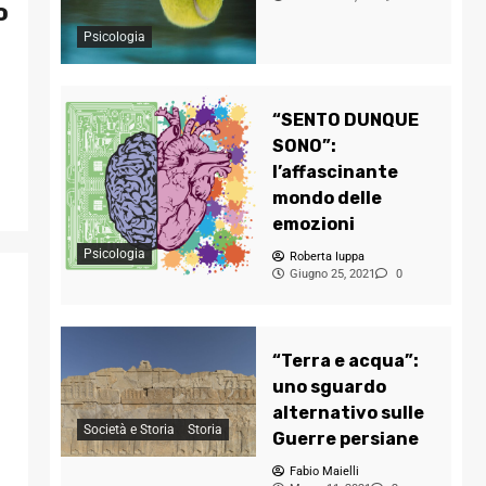
o
Psicologia
“SENTO DUNQUE
a
SONO”:
l’affascinante
mondo delle
emozioni
Psicologia
Roberta Iuppa
Giugno 25, 2021
0
“Terra e acqua”:
uno sguardo
alternativo sulle
Società e Storia
Storia
Guerre persiane
Fabio Maielli