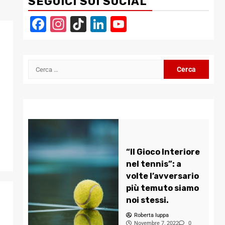
SEGUICI SUI SOCIAL
Facebook
Instagram
TikTok
LinkedIn
YouTube
Channel
Ricerca
per:
“Il Gioco Interiore
nel tennis”: a
volte l’avversario
più temuto siamo
noi stessi.
Roberta Iuppa
Novembre 7, 2022
0