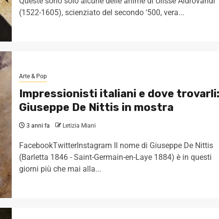
Queste sono solo alcune delle anime di Ulisse Aldrovandi
(1522-1605), scienziato del secondo ‘500, vera...
Arte & Pop
Impressionisti italiani e dove trovarli
Giuseppe De Nittis in mostra
3 anni fa
Letizia Miani
FacebookTwitterInstagram Il nome di Giuseppe De Nittis
(Barletta 1846 - Saint-Germain-en-Laye 1884) è in questi
giorni più che mai alla...