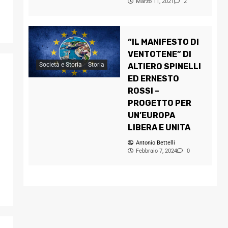
Marzo 11, 2021
2
“IL MANIFESTO DI
VENTOTENE” DI
Società e Storia
Storia
ALTIERO SPINELLI
ED ERNESTO
ROSSI –
:
PROGETTO PER
UN’EUROPA
LIBERA E UNITA
Antonio Bettelli
Febbraio 7, 2024
0