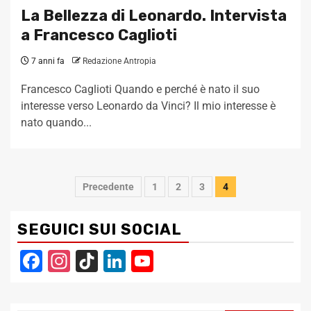
La Bellezza di Leonardo. Intervista
a Francesco Caglioti
7 anni fa
Redazione Antropia
Francesco Caglioti Quando e perché è nato il suo
interesse verso Leonardo da Vinci? Il mio interesse è
nato quando...
Navigazione
Precedente
1
2
3
4
articoli
SEGUICI SUI SOCIAL
Facebook
Instagram
TikTok
LinkedIn
YouTube
Channel