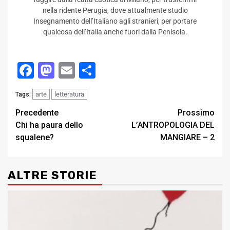
nella ridente Perugia, dove attualmente studio
Insegnamento dell’Italiano agli stranieri, per portare
qualcosa dell’Italia anche fuori dalla Penisola.
Facebook
Mastodon
Email
Condividi
arte
letteratura
Tags:
Post
Precedente
Prossimo
Chi ha paura dello
L’ANTROPOLOGIA DEL
navigation
squalene?
MANGIARE – 2
ALTRE STORIE