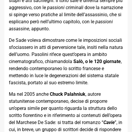
stupri e atti sacrileghi. Il tono sale e diventa sempre più
aggressivo, con le
passioni criminali
dove la narrazione
si spinge verso pratiche al limite dell’assassinio, che si
esplicano però nell’ultimo capitolo, con le
passioni
assassine
, appunto.
De Sade voleva dimostrare come le imposizioni sociali
sfociassero in atti di perversione tale, insiti nella natura
dell’uomo. Pasolini rifece quest’opera in ambito
cinematografico, chiamandola
Salò, o le 120 giornate
,
rendendo contemporaneo lo scritto francese e
mettendo in luce le degenerazioni del sistema statale
fascista, portato al suo estremo limite.
Ma nel 2005 anche
Chuck Palahniuk
, autore
statunitense contemporaneo, decise di proporre
un’opera simile per quanto riguarda la struttura dello
scritto fiorentino e in riferimento ai contenuti dell’opera
del Marchese De Sade: si tratta del romanzo “
Cavie
”, in
cui, in breve, un gruppo di scrittori decide di rispondere