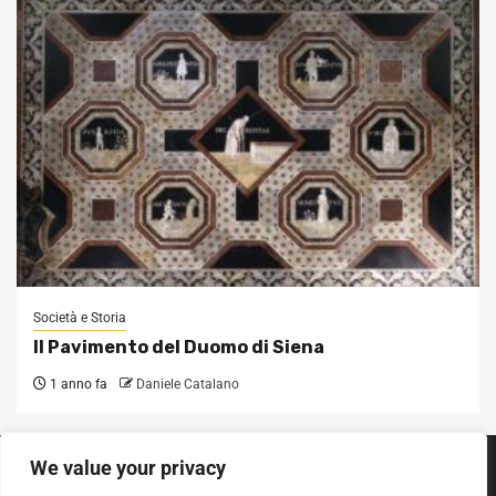
Società e Storia
Il Pavimento del Duomo di Siena
1 anno fa
Daniele Catalano
We value your privacy
SEGUICI SUI SOCIAL