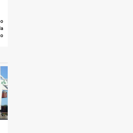
mo
da
to