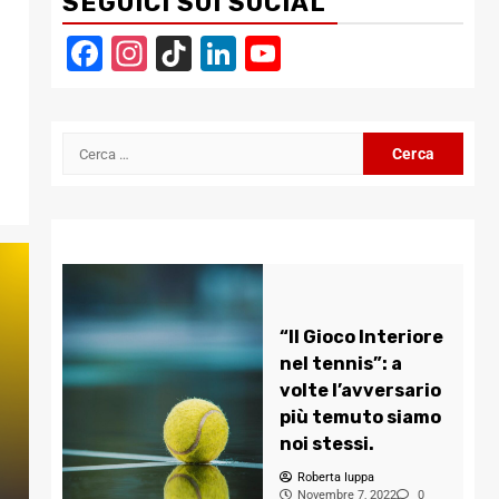
SEGUICI SUI SOCIAL
Facebook
Instagram
TikTok
LinkedIn
YouTube
Channel
Ricerca
per:
“Il Gioco Interiore
nel tennis”: a
volte l’avversario
più temuto siamo
noi stessi.
Roberta Iuppa
Novembre 7, 2022
0