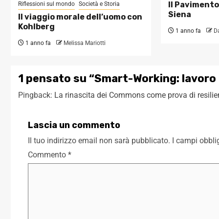
Il Pavimento
Riflessioni sul mondo
Società e Storia
Siena
Il viaggio morale dell’uomo con
Kohlberg
1 anno fa
D
1 anno fa
Melissa Mariotti
1 pensato su “
Smart-Working: lavoro p
Pingback:
La rinascita dei Commons come prova di resilie
Lascia un commento
Il tuo indirizzo email non sarà pubblicato.
I campi obbli
Commento
*