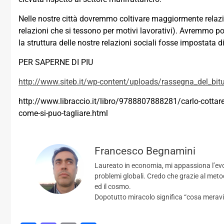
Nelle nostre città dovremmo coltivare maggiormente relazion
relazioni che si tessono per motivi lavorativi). Avremmo pot
la struttura delle nostre relazioni sociali fosse impostata 
PER SAPERNE DI PIU
http://www.siteb.it/wp-content/uploads/rassegna_del_bit
http://www.libraccio.it/libro/9788807888281/carlo-cottarell
come-si-puo-tagliare.html
Francesco Begnamini
Laureato in economia, mi appassiona l’evo
problemi globali. Credo che grazie al meto
ed il cosmo.
Dopotutto miracolo significa “cosa meravi