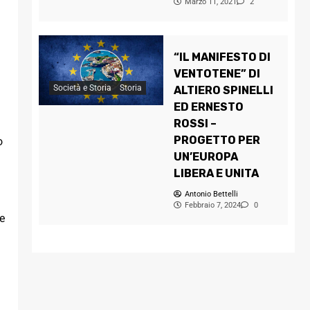
Marzo 11, 2021
2
“IL MANIFESTO DI
VENTOTENE” DI
Società e Storia
Storia
ALTIERO SPINELLI
ED ERNESTO
ROSSI –
PROGETTO PER
o
UN’EUROPA
LIBERA E UNITA
Antonio Bettelli
Febbraio 7, 2024
0
e