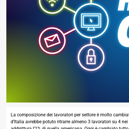
La composizione dei lavoratori per settore è molto cambiat
d’Italia avrebbe potuto ritrarre almeno 3 lavoratori su 4 ne
addirittura l’1% di quella americana. Oggi è cambiato tutt