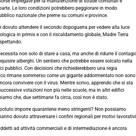
isorse impiegate per la manutenzione di strade comunali e
 parte. Le loro condizioni potrebbero peggiorare in modo
 pubblico nazionale che preme su comuni e province.
 è dovuto attendere il secondo dopoguerra per vedere alla luce
ologica in primis e con il riscaldamento globale, Madre Terra
ispettando.
essita non solo di stare a casa, ma anche di ridurre il contagi
requisire alberghi. Un sentiero che potrebbe essere solcato nella
ici pubblici. Con decisioni che richiederebbero una regia
ubblico rimane sommerso come un gigante addormentato non sono
ora convivere con il virus. Mentre scrivo, apprendo che si sta
 successive votazioni non più nelle scuole, ma in altri edifici
amo che, due settimane fa circa, così non è stato.
be potuto imporre quarantene meno stringenti? Non possiamo
no dovuto attraversare i confini regionali per motivi lavorativ
addetti ad attività commerciali e di intermediazione è ancora