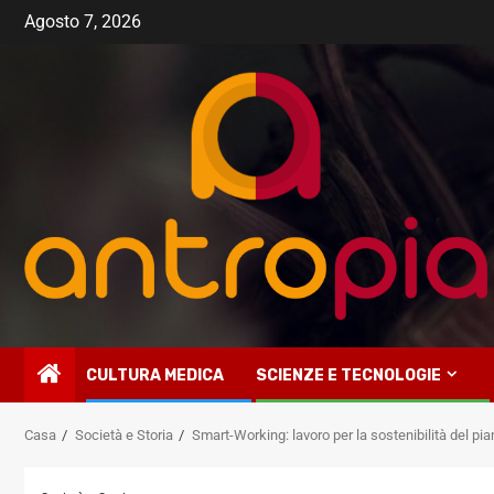
Vai
Agosto 7, 2026
al
contenuto
CULTURA MEDICA
SCIENZE E TECNOLOGIE
Casa
Società e Storia
Smart-Working: lavoro per la sostenibilità del pi