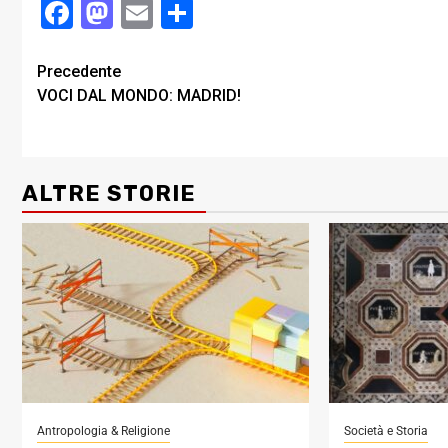
Facebook
Mastodon
Email
Condividi
Post
Precedente
VOCI DAL MONDO: MADRID!
navigation
ALTRE STORIE
Antropologia & Religione
Società e Storia