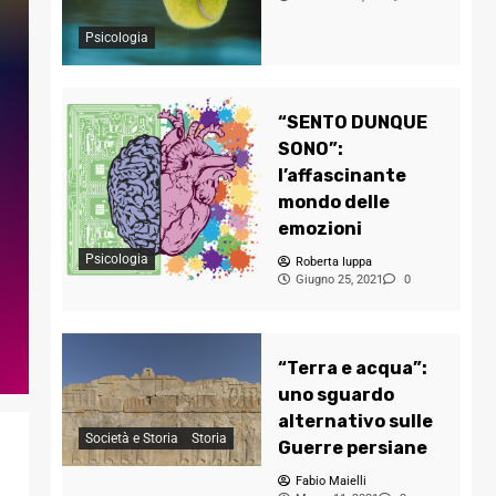
Psicologia
“SENTO DUNQUE
SONO”:
l’affascinante
mondo delle
emozioni
Psicologia
Roberta Iuppa
Giugno 25, 2021
0
“Terra e acqua”:
uno sguardo
alternativo sulle
Società e Storia
Storia
Guerre persiane
Fabio Maielli