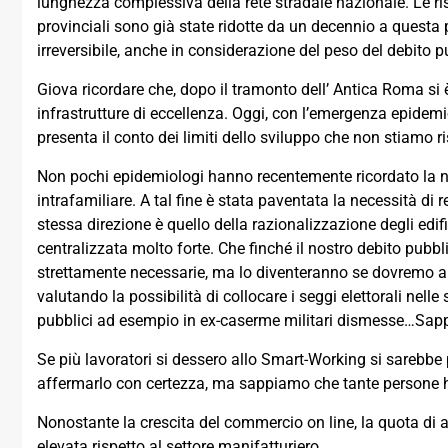
lunghezza complessiva della rete stradale nazionale. Le r
provinciali sono già state ridotte da un decennio a questa
irreversibile, anche in considerazione del peso del debito
Giova ricordare che, dopo il tramonto dell’ Antica Roma si
infrastrutture di eccellenza. Oggi, con l’emergenza epidemi
presenta il conto dei limiti dello sviluppo che non stiamo r
Non pochi epidemiologi hanno recentemente ricordato la nec
intrafamiliare. A tal fine è stata paventata la necessità di 
stessa direzione è quello della razionalizzazione degli edif
centralizzata molto forte. Che finché il nostro debito p
strettamente necessarie, ma lo diventeranno se dovremo anc
valutando la possibilità di collocare i seggi elettorali nelle
pubblici ad esempio in ex-caserme militari dismesse…Sappi
Se più lavoratori si dessero allo Smart-Working si sareb
affermarlo con certezza, ma sappiamo che tante persone han
Nonostante la crescita del commercio on line, la quota di 
elevata rispetto al settore manifatturiero.