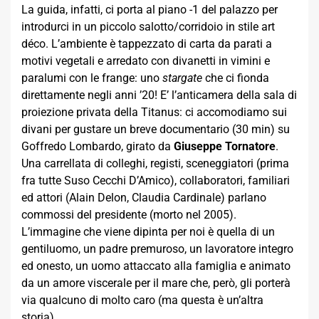
La guida, infatti, ci porta al piano -1 del palazzo per
introdurci in un piccolo salotto/corridoio in stile art
déco. L’ambiente è tappezzato di carta da parati a
motivi vegetali e arredato con divanetti in vimini e
paralumi con le frange: uno
stargate
che ci fionda
direttamente negli anni ’20! E’ l’anticamera della sala di
proiezione privata della Titanus: ci accomodiamo sui
divani per gustare un breve documentario (30 min) su
Goffredo Lombardo, girato da
Giuseppe Tornatore
.
Una carrellata di colleghi, registi, sceneggiatori (prima
fra tutte Suso Cecchi D’Amico), collaboratori, familiari
ed attori (Alain Delon, Claudia Cardinale) parlano
commossi del presidente (morto nel 2005).
L’immagine che viene dipinta per noi è quella di un
gentiluomo, un padre premuroso, un lavoratore integro
ed onesto, un uomo attaccato alla famiglia e animato
da un amore viscerale per il mare che, però, gli porterà
via qualcuno di molto caro (ma questa è un’altra
storia).