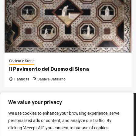
Società e Storia
Il Pavimento del Duomo di Siena
1 anno fa
Daniele Catalano
We value your privacy
SEGUICI SUI SOCIAL
We use cookies to enhance your browsing experience, serve
Facebook
Instagram
YouTube
personalized ads or content, and analyze our traffic. By
clicking "Accept All", you consent to our use of cookies.