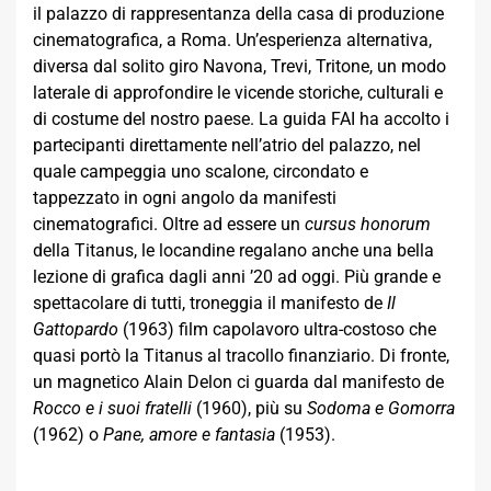
il palazzo di rappresentanza della casa di produzione
cinematografica, a Roma. Un’esperienza alternativa,
diversa dal solito giro Navona, Trevi, Tritone, un modo
laterale di approfondire le vicende storiche, culturali e
di costume del nostro paese. La guida FAI ha accolto i
partecipanti direttamente nell’atrio del palazzo, nel
quale campeggia uno scalone, circondato e
tappezzato in ogni angolo da manifesti
cinematografici. Oltre ad essere un
cursus honorum
della Titanus, le locandine regalano anche una bella
lezione di grafica dagli anni ’20 ad oggi. Più grande e
spettacolare di tutti, troneggia il manifesto de
Il
Gattopardo
(1963) film capolavoro ultra-costoso che
quasi portò la Titanus al tracollo finanziario. Di fronte,
un magnetico Alain Delon ci guarda dal manifesto de
Rocco e i suoi fratelli
(1960), più su
Sodoma e Gomorra
(1962) o
Pane, amore e fantasia
(1953).