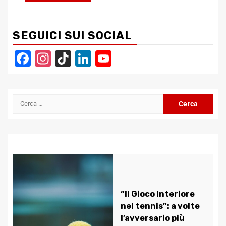
SEGUICI SUI SOCIAL
Facebook
Instagram
TikTok
LinkedIn
YouTube
Channel
Ricerca
per:
“Il Gioco Interiore
nel tennis”: a volte
l’avversario più