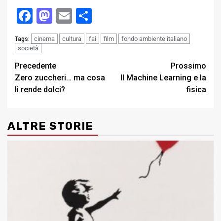
Facebook
Mastodon
Email
Condividi
cinema
cultura
fai
film
fondo ambiente italiano
Tags:
società
Post
Precedente
Prossimo
Zero zuccheri… ma cosa
Il Machine Learning e la
navigation
li rende dolci?
fisica
ALTRE STORIE