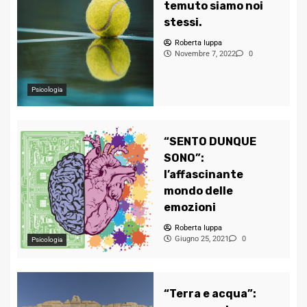
temuto siamo noi
stessi.
Roberta Iuppa
Novembre 7, 2022
0
Psicologia
“SENTO DUNQUE
SONO”:
l’affascinante
mondo delle
emozioni
Roberta Iuppa
Giugno 25, 2021
0
Psicologia
“Terra e acqua”: