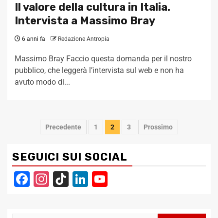
Il valore della cultura in Italia.
Intervista a Massimo Bray
6 anni fa
Redazione Antropia
Massimo Bray Faccio questa domanda per il nostro
pubblico, che leggerà l’intervista sul web e non ha
avuto modo di...
Navigazione
Precedente
1
2
3
Prossimo
articoli
SEGUICI SUI SOCIAL
Facebook
Instagram
TikTok
LinkedIn
YouTube
Channel