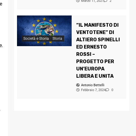
Marzo 11, 2021
2
he
“IL MANIFESTO DI
VENTOTENE” DI
Società e Storia
Storia
ALTIERO SPINELLI
e.
ED ERNESTO
ROSSI –
PROGETTO PER
i
UN’EUROPA
LIBERA E UNITA
Antonio Bettelli
Febbraio 7, 2024
0
o