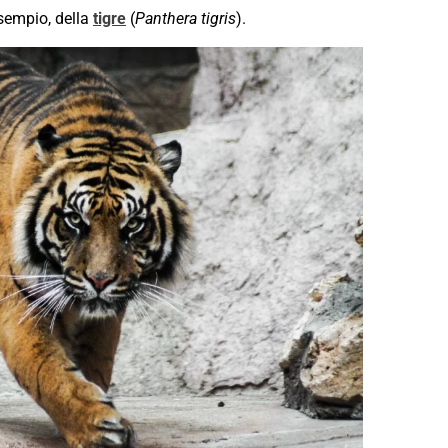
 esempio, della
tigre
(
Panthera tigris
).