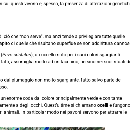
in cui questi vivono e, spesso, la presenza di alterazioni genetic
i ciò che “non serve”, ma anzi tende a privilegiare tutte quelle
capito di quelle che risultano superflue se non addirittura dannos
(
Pavo cristatus
), un uccello noto per i suoi colori sgargianti
fatti, assomiglia molto ad un tacchino, persino nei suoi rituali d
no dal piumaggio non molto sgargiante, fatto salvo parte del
sso.
u e un’enorme coda dal colore principalmente verde e con tante
mente a degli occhi. Quest’ultime si chiamano
ocelli
e fungon
i animali. In particolar modo nei pavoni servono per attrarre le