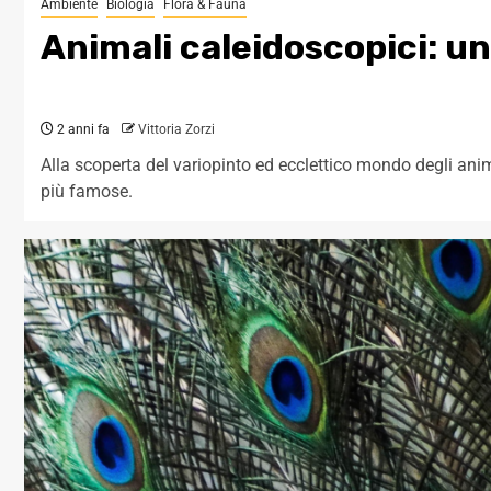
Ambiente
Biologia
Flora & Fauna
Animali caleidoscopici: u
2 anni fa
Vittoria Zorzi
Alla scoperta del variopinto ed ecclettico mondo degli animal
più famose.