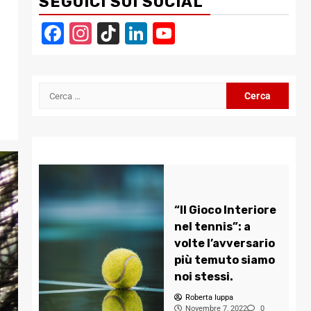
SEGUICI SUI SOCIAL
Facebook
Instagram
TikTok
LinkedIn
YouTube
Channel
Ricerca
per:
“Il Gioco Interiore
nel tennis”: a
volte l’avversario
più temuto siamo
noi stessi.
Roberta Iuppa
Novembre 7, 2022
0