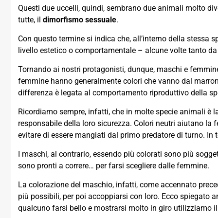
Questi due uccelli, quindi, sembrano due animali molto div
tutte, il
dimorfismo sessuale
.
Con questo termine si indica che, all’interno della stessa 
livello estetico o comportamentale – alcune volte tanto da 
Tornando ai nostri protagonisti, dunque, maschi e femmine ri
femmine hanno generalmente colori che vanno dal marrone 
differenza è legata al comportamento riproduttivo della sp
Ricordiamo sempre, infatti, che in molte specie animali è 
responsabile della loro sicurezza. Colori neutri aiutano l
evitare di essere mangiati dal primo predatore di turno. In 
I maschi, al contrario, essendo più colorati sono più sogge
sono pronti a correre… per farsi scegliere dalle femmine.
La colorazione del maschio, infatti, come accennato prece
più possibili, per poi accoppiarsi con loro. Ecco spiegato 
qualcuno farsi bello e mostrarsi molto in giro utilizziamo il