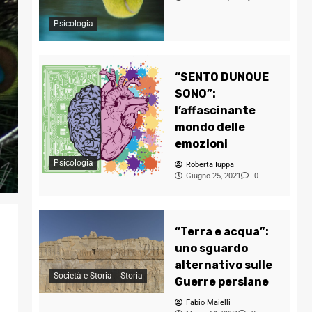
Psicologia
“SENTO DUNQUE
SONO”:
l’affascinante
mondo delle
emozioni
Psicologia
Roberta Iuppa
Giugno 25, 2021
0
“Terra e acqua”:
uno sguardo
alternativo sulle
Società e Storia
Storia
Guerre persiane
Fabio Maielli