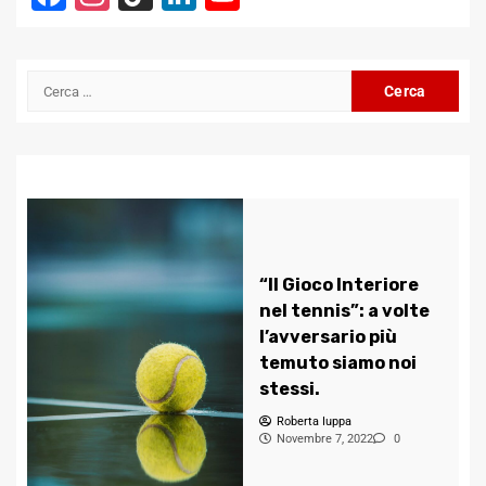
Channel
Ricerca
per:
“Il Gioco Interiore
nel tennis”: a volte
l’avversario più
temuto siamo noi
stessi.
Roberta Iuppa
Novembre 7, 2022
0