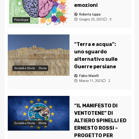
emozioni
Roberta Iuppa
Giugno 25, 2021
0
Psicologia
“Terra e acqua”:
uno sguardo
alternativo sulle
Guerre persiane
Società e Storia
Storia
Fabio Maielli
Marzo 11, 2021
2
“IL MANIFESTO DI
VENTOTENE” DI
ALTIERO SPINELLI ED
Società e Storia
Storia
ERNESTO ROSSI –
PROGETTO PER