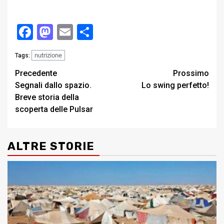
Facebook
Mastodon
Email
Condividi
nutrizione
Tags:
Post
Precedente
Prossimo
Segnali dallo spazio.
Lo swing perfetto!
navigation
Breve storia della
scoperta delle Pulsar
ALTRE STORIE