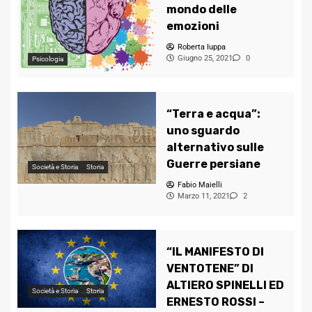
mondo delle
emozioni
Roberta Iuppa
Giugno 25, 2021
0
Psicologia
“Terra e acqua”:
uno sguardo
alternativo sulle
Guerre persiane
Società e Storia
Storia
Fabio Maielli
Marzo 11, 2021
2
“IL MANIFESTO DI
VENTOTENE” DI
ALTIERO SPINELLI ED
Società e Storia
Storia
ERNESTO ROSSI –