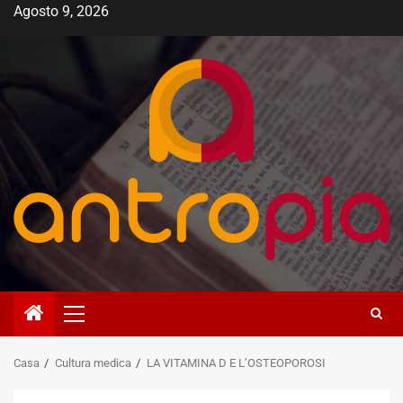
Vai
Agosto 9, 2026
al
contenuto
Menù
principale
Casa
Cultura medica
LA VITAMINA D E L’OSTEOPOROSI