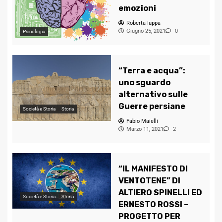
emozioni
Roberta Iuppa
Giugno 25, 2021
0
Psicologia
“Terra e acqua”:
uno sguardo
alternativo sulle
Guerre persiane
Società e Storia
Storia
Fabio Maielli
Marzo 11, 2021
2
“IL MANIFESTO DI
VENTOTENE” DI
ALTIERO SPINELLI ED
Società e Storia
Storia
ERNESTO ROSSI –
PROGETTO PER