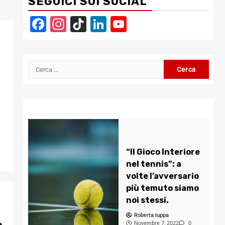
SEGUICI SUI SOCIAL
Facebook
Instagram
TikTok
LinkedIn
YouTube
Channel
Ricerca
per:
“Il Gioco Interiore
nel tennis”: a
volte l’avversario
più temuto siamo
noi stessi.
Roberta Iuppa
o
Novembre 7, 2022
0