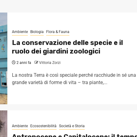
Ambiente
Biologia
Flora & Fauna
La conservazione delle specie e il
ruolo dei giardini zoologici
2 anni fa
Vittoria Zorzi
La nostra Terra è così speciale perché racchiude in sé una
grande varietà di forme di vita – tra piante,...
Ambiente
Ecosostenibilità
Società e Storia
Antropocene e Capitalocene: il temp