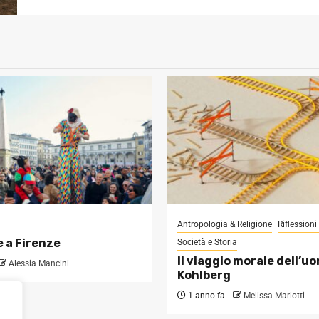
Antropologia & Religione
Riflession
 a Firenze
Società e Storia
Il viaggio morale dell’u
Alessia Mancini
Kohlberg
1 anno fa
Melissa Mariotti