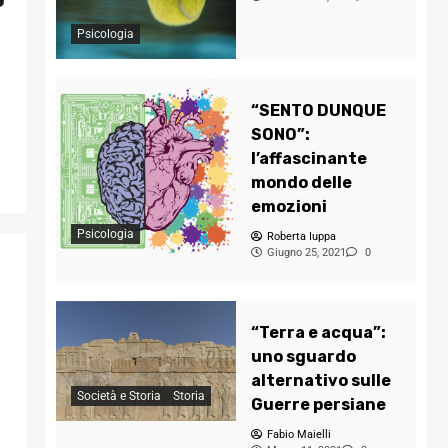
Psicologia
“SENTO DUNQUE
SONO”:
l’affascinante
mondo delle
emozioni
Psicologia
Roberta Iuppa
Giugno 25, 2021
0
“Terra e acqua”:
uno sguardo
alternativo sulle
Società e Storia
Storia
Guerre persiane
Fabio Maielli