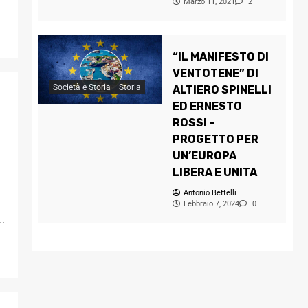
Marzo 11, 2021
2
“IL MANIFESTO DI
VENTOTENE” DI
Società e Storia
Storia
ALTIERO SPINELLI
ED ERNESTO
ROSSI –
PROGETTO PER
UN’EUROPA
LIBERA E UNITA
Antonio Bettelli
Febbraio 7, 2024
0
..