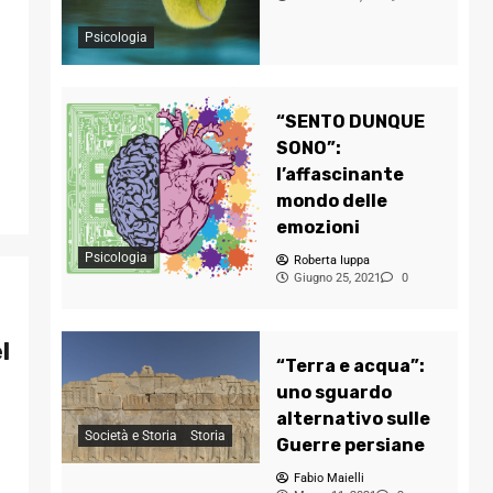
Psicologia
“SENTO DUNQUE
SONO”:
l’affascinante
mondo delle
emozioni
Psicologia
Roberta Iuppa
Giugno 25, 2021
0
l
“Terra e acqua”:
uno sguardo
alternativo sulle
Società e Storia
Storia
Guerre persiane
Fabio Maielli