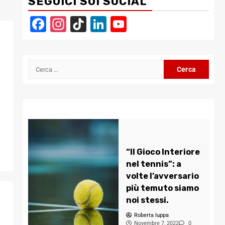
SEGUICI SUI SOCIAL
Facebook
Instagram
TikTok
LinkedIn
YouTube
Channel
Ricerca
per:
“Il Gioco Interiore
nel tennis”: a
volte l’avversario
più temuto siamo
noi stessi.
Roberta Iuppa
Novembre 7, 2022
0