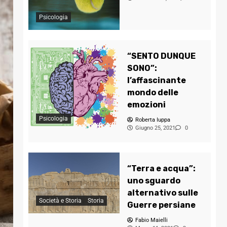
Psicologia
“SENTO DUNQUE
SONO”:
l’affascinante
mondo delle
emozioni
Psicologia
Roberta Iuppa
Giugno 25, 2021
0
“Terra e acqua”:
uno sguardo
alternativo sulle
Società e Storia
Storia
Guerre persiane
Fabio Maielli