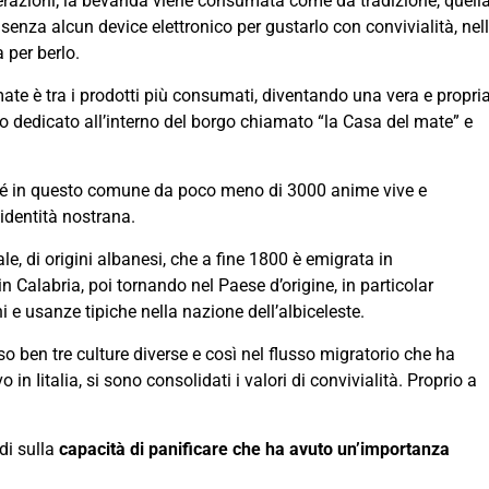
nerazioni; la bevanda viene consumata come da tradizione, quell
enza alcun device elettronico per gustarlo con convivialità, nel
 per berlo.
ate è tra i prodotti più consumati, diventando una vera e propri
o dedicato all’interno del borgo chiamato “la Casa del mate” e
rché in questo comune da poco meno di 3000 anime vive e
’identità nostrana.
e, di origini albanesi, che a fine 1800 è emigrata in
in Calabria, poi tornando nel Paese d’origine, in particolar
 e usanze tipiche nella nazione dell’albiceleste.
erso ben tre culture diverse e così nel flusso migratorio che ha
n Iitalia, si sono consolidati i valori di convivialità. Proprio a
di sulla
capacità di panificare che ha avuto un’importanza