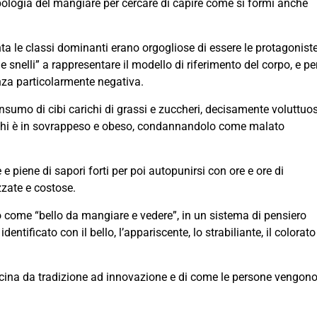
pologia del mangiare per cercare di capire come si formi anche
ta le classi dominanti erano orgogliose di essere le protagonist
e snelli” a rappresentare il modello di riferimento del corpo, e pe
enza particolarmente negativa.
umo di cibi carichi di grassi e zuccheri, decisamente voluttuos
er chi è in sovrappeso e obeso, condannandolo come malato
piene di sapori forti per poi autopunirsi con ore e ore di
ezzate e costose.
to come “bello da mangiare e vedere”, in un sistema di pensiero
ntificato con il bello, l’appariscente, lo strabiliante, il colorato
ucina da tradizione ad innovazione e di come le persone vengon