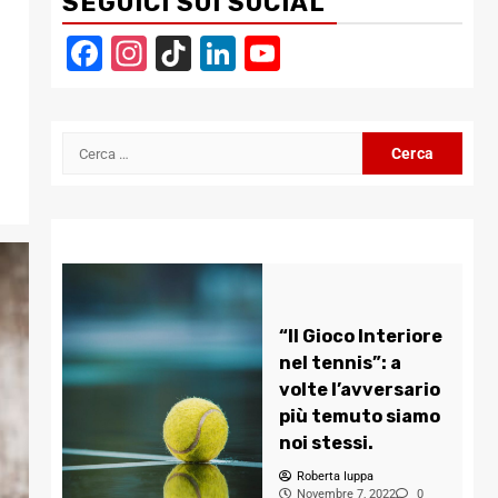
SEGUICI SUI SOCIAL
Facebook
Instagram
TikTok
LinkedIn
YouTube
Channel
Ricerca
per:
“Il Gioco Interiore
nel tennis”: a
volte l’avversario
più temuto siamo
noi stessi.
Roberta Iuppa
Novembre 7, 2022
0