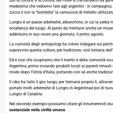
Qui la cultura, e la coltura, del mate si tramandano da ge
medesima che vediamo fare agli argentini : in compagnia, s
zucca e con la “bombilla” la cannuccia di metallo utilizzata
Lungro è un paese arbëreshë, albanofono, in cui la yerba m
eccellenza del luogo. Al punto da meritarsi anche un muse
addiriturra in suo onore una giornata: il primo agosto.
La curiosità degli antropologi ha voluto indagare sul pe
sopravvive questa cultura, per tradizione, così lontana dall
Ed è cosi che scopriamo che il merito è della comunità local
Argentina, prima inviando prodotti locali ai parenti rimasti 
modo dopo l’Unità d’Italia, portando con sé anche tradizioni
Il cibo ha fatto il giro lungo, per fermarsi proprio lì, attrav
portato molti arbëreshë di Lungro in Argentinae poi di nuovo i
Lungro di Calabria.
Nel secondo esempio possiamo citare gli innumerevoli stu
sostanziale nella civiltà umana
.