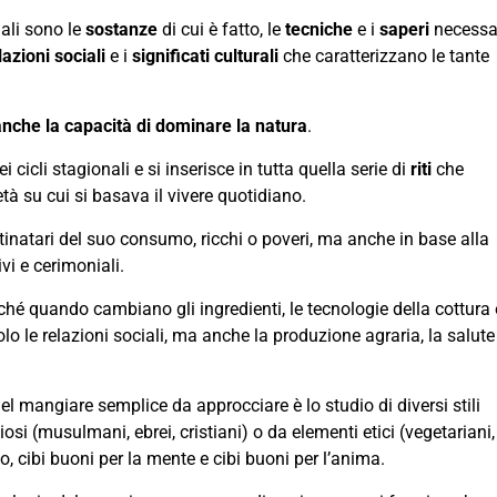
uali sono le
sostanze
di cui è fatto, le
tecniche
e i
saperi
necessa
elazioni sociali
e i
significati culturali
che caratterizzano le tante
anche la capacità di dominare la natura
.
 cicli stagionali e si inserisce in tutta quella serie di
riti
che
tà su cui si basava il vivere quotidiano.
inatari del suo consumo, ricchi o poveri, ma anche in base alla
vi e cerimoniali.
ché quando cambiano gli ingredienti, le tecnologie della cottura 
le relazioni sociali, ma anche la produzione agraria, la salute
l mangiare semplice da approcciare è lo studio di diversi stili
giosi (musulmani, ebrei, cristiani) o da elementi etici (vegetariani,
po, cibi buoni per la mente e cibi buoni per l’anima.