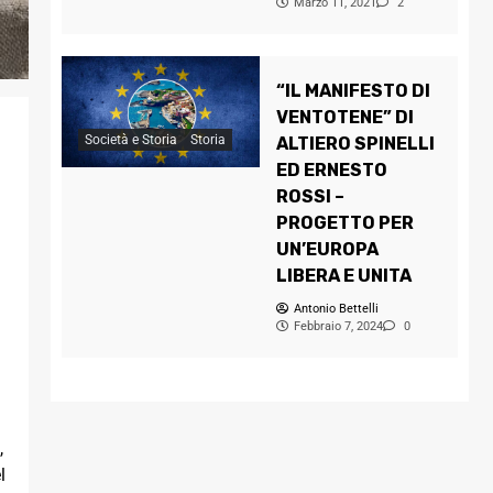
Marzo 11, 2021
2
“IL MANIFESTO DI
VENTOTENE” DI
Società e Storia
Storia
ALTIERO SPINELLI
ED ERNESTO
ROSSI –
PROGETTO PER
UN’EUROPA
LIBERA E UNITA
Antonio Bettelli
Febbraio 7, 2024
0
,
l