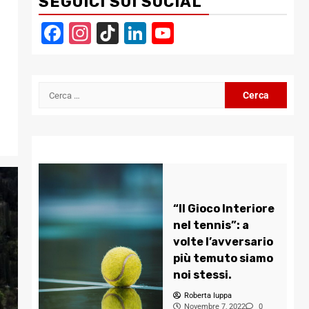
SEGUICI SUI SOCIAL
Facebook
Instagram
TikTok
LinkedIn
YouTube
Channel
Ricerca
per:
“Il Gioco Interiore
nel tennis”: a
volte l’avversario
più temuto siamo
noi stessi.
Roberta Iuppa
Novembre 7, 2022
0