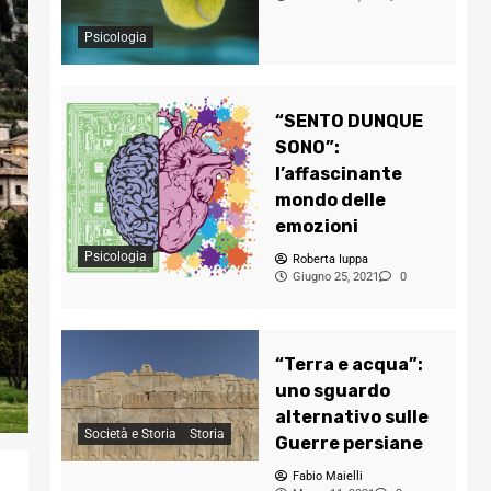
Psicologia
“SENTO DUNQUE
SONO”:
l’affascinante
mondo delle
emozioni
Psicologia
Roberta Iuppa
Giugno 25, 2021
0
“Terra e acqua”:
uno sguardo
alternativo sulle
Società e Storia
Storia
Guerre persiane
Fabio Maielli