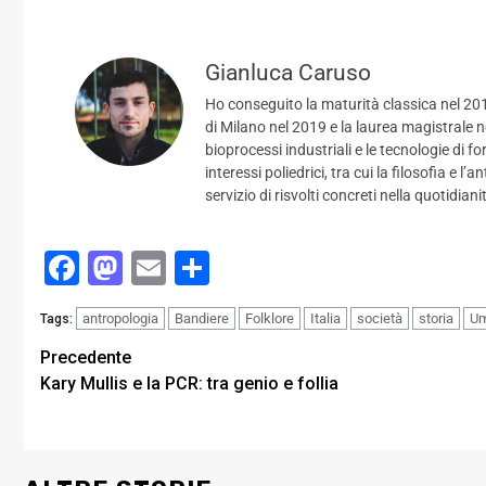
Gianluca Caruso
Ho conseguito la maturità classica nel 2015
di Milano nel 2019 e la laurea magistrale 
bioprocessi industriali e le tecnologie di 
interessi poliedrici, tra cui la filosofia e 
servizio di risvolti concreti nella quotidiani
Facebook
Mastodon
Email
Condividi
antropologia
Bandiere
Folklore
Italia
società
storia
Um
Tags:
Post
Precedente
Kary Mullis e la PCR: tra genio e follia
navigation