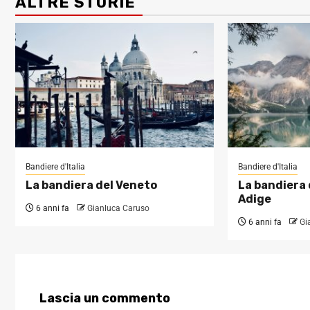
ALTRE STORIE
Bandiere d'Italia
Bandiere d'Italia
La bandiera del Veneto
La bandiera 
Adige
6 anni fa
Gianluca Caruso
6 anni fa
Gi
Lascia un commento