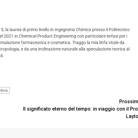
, la laurea di primo livello in Ingegneria Chimica presso il Politecnico
nel 2021 in Chemical Product Engineering con particolare enfasi per i
formulazione farmaceutica e cosmetica. Traggo la mia linfa vitale da
l’antropologia, e da una inclinazione naturale alla speculazione teorica al
tà.
bria
Prossi
Il significato eterno del tempo: in viaggio con il Pro
Layt