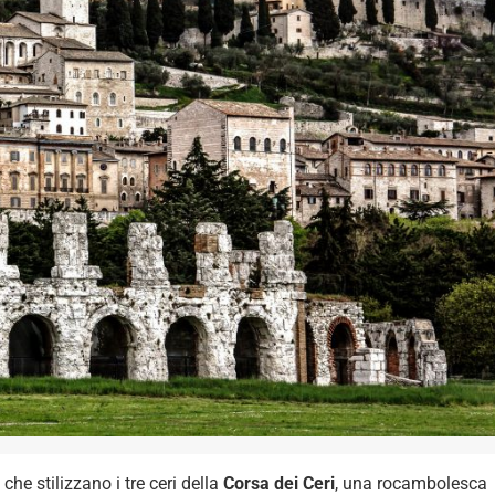
he stilizzano i tre ceri della
Corsa dei Ceri
, una rocambolesca