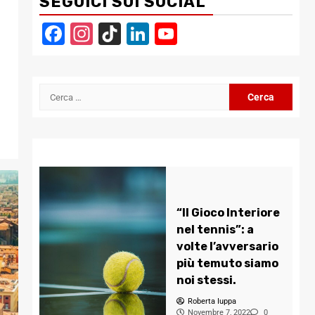
SEGUICI SUI SOCIAL
Facebook
Instagram
TikTok
LinkedIn
YouTube
Channel
Ricerca
per:
“Il Gioco Interiore
nel tennis”: a
volte l’avversario
più temuto siamo
noi stessi.
Roberta Iuppa
Novembre 7, 2022
0