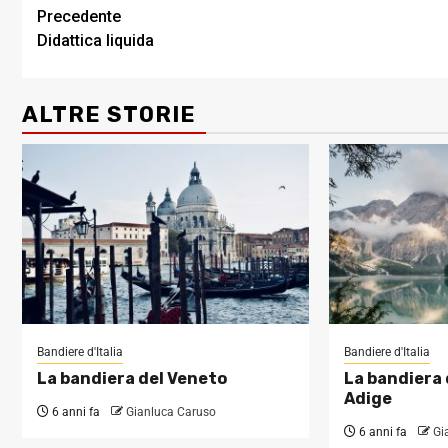
Post
Precedente
Didattica liquida
navigation
ALTRE STORIE
Bandiere d'Italia
Bandiere d'Italia
La bandiera del Veneto
La bandiera 
Adige
6 anni fa
Gianluca Caruso
6 anni fa
Gi