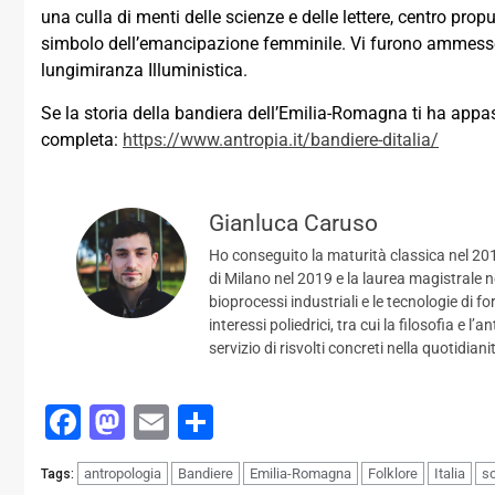
una culla di menti delle scienze e delle lettere, centro prop
simbolo dell’emancipazione femminile. Vi furono ammesse l
lungimiranza Illuministica.
Se la storia della bandiera dell’Emilia-Romagna ti ha appa
completa:
https://www.antropia.it/bandiere-ditalia/
Gianluca Caruso
Ho conseguito la maturità classica nel 2015
di Milano nel 2019 e la laurea magistrale 
bioprocessi industriali e le tecnologie di 
interessi poliedrici, tra cui la filosofia e 
servizio di risvolti concreti nella quotidiani
Facebook
Mastodon
Email
Condividi
antropologia
Bandiere
Emilia-Romagna
Folklore
Italia
so
Tags: