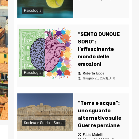
Psicologia
“SENTO DUNQUE
SONO”:
l’affascinante
mondo delle
emozioni
Psicologia
Roberta Iuppa
Giugno 25, 2021
0
“Terra e acqua”:
uno sguardo
alternativo sulle
Società e Storia
Storia
Guerre persiane
Fabio Maielli