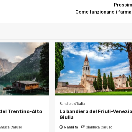
Prossi
Come funzionano i farma
Bandiere d'Italia
del Trentino-Alto
La bandiera del Friuli-Venezi
Giulia
anluca Caruso
6 anni fa
Gianluca Caruso