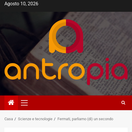
Vai
Agosto 10, 2026
al
contenuto
Menù
principale
Casa
Scienze e tecnologie
Fermati, parliamo (di) un secondo