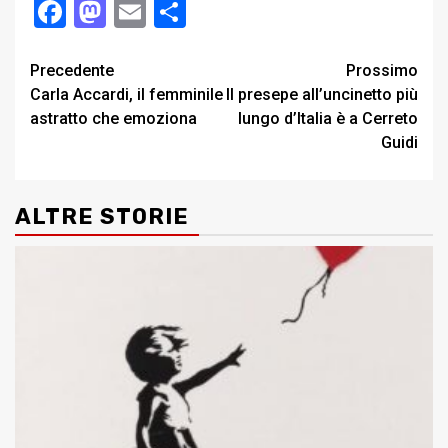
Facebook
Mastodon
Email
Condividi
Post
Precedente
Prossimo
Carla Accardi, il femminile
Il presepe all’uncinetto più
navigation
astratto che emoziona
lungo d’Italia è a Cerreto
Guidi
ALTRE STORIE