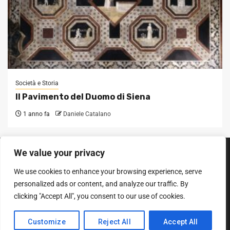
Società e Storia
Il Pavimento del Duomo di Siena
1 anno fa
Daniele Catalano
We value your privacy
SEGUICI SUI SOCIAL
We use cookies to enhance your browsing experience, serve
Facebook
Instagram
YouTube
personalized ads or content, and analyze our traffic. By
clicking "Accept All", you consent to our use of cookies.
Diritto d'autore © Tutti i diritti riservati.
|
Newsphere
entro AF
Customize
Reject All
Accept All
themes.