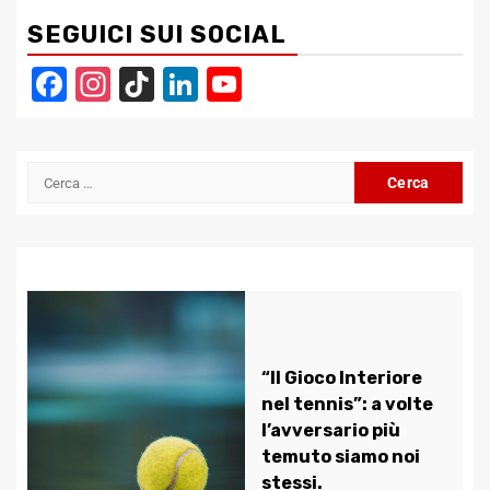
SEGUICI SUI SOCIAL
Facebook
Instagram
TikTok
LinkedIn
YouTube
Channel
Ricerca
per:
“Il Gioco Interiore
nel tennis”: a volte
l’avversario più
temuto siamo noi
stessi.