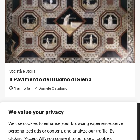
Società e Storia
Il Pavimento del Duomo di Siena
1 anno fa
Daniele Catalano
We value your privacy
SEGUICI SUI SOCIAL
We use cookies to enhance your browsing experience, serve
Facebook
Instagram
YouTube
personalized ads or content, and analyze our traffic. By
clicking "Accept All", you consent to our use of cookies.