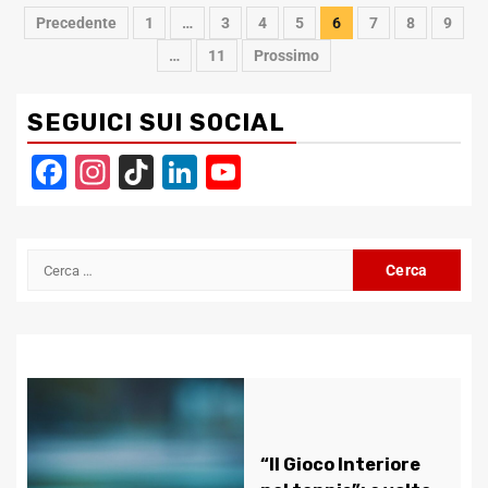
Navigazione
Precedente
1
…
3
4
5
6
7
8
9
articoli
…
11
Prossimo
SEGUICI SUI SOCIAL
Facebook
Instagram
TikTok
LinkedIn
YouTube
Channel
Ricerca
per:
“Il Gioco Interiore