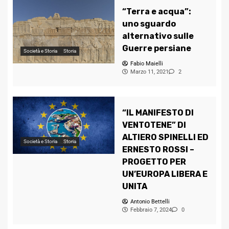
“Terra e acqua”:
uno sguardo
alternativo sulle
Guerre persiane
Società e Storia
Storia
Fabio Maielli
Marzo 11, 2021
2
“IL MANIFESTO DI
VENTOTENE” DI
ALTIERO SPINELLI ED
Società e Storia
Storia
ERNESTO ROSSI –
PROGETTO PER
UN’EUROPA LIBERA E
UNITA
Antonio Bettelli
Febbraio 7, 2024
0