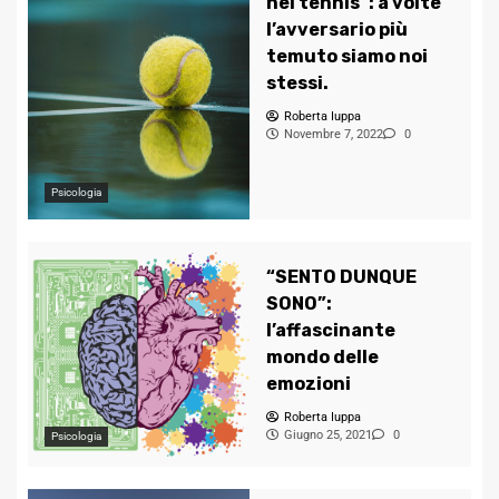
nel tennis”: a volte
l’avversario più
temuto siamo noi
stessi.
Roberta Iuppa
Novembre 7, 2022
0
Psicologia
“SENTO DUNQUE
SONO”:
l’affascinante
mondo delle
emozioni
Roberta Iuppa
Giugno 25, 2021
0
Psicologia