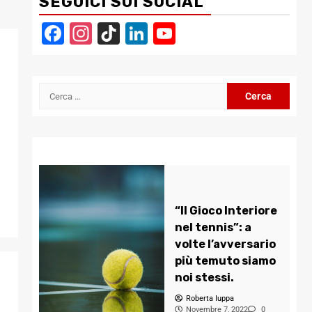
SEGUICI SUI SOCIAL
Facebook
Instagram
TikTok
LinkedIn
YouTube
Channel
Ricerca
per:
“Il Gioco Interiore
nel tennis”: a
volte l’avversario
più temuto siamo
noi stessi.
Roberta Iuppa
Novembre 7, 2022
0