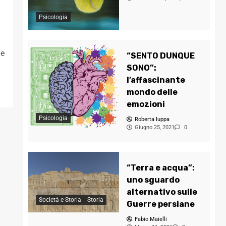
Psicologia
he
“SENTO DUNQUE
SONO”:
l’affascinante
mondo delle
emozioni
Psicologia
Roberta Iuppa
Giugno 25, 2021
0
“Terra e acqua”:
uno sguardo
alternativo sulle
Società e Storia
Storia
Guerre persiane
Fabio Maielli