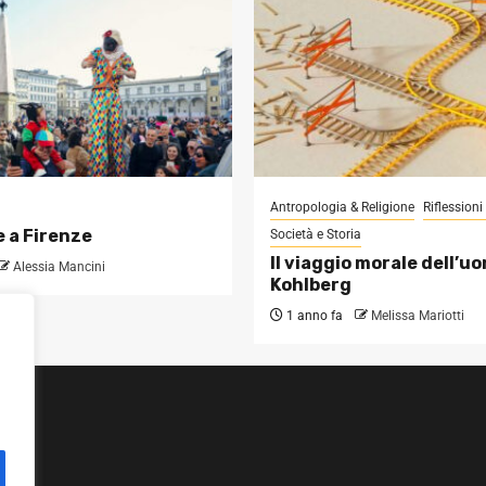
Antropologia & Religione
Riflession
 a Firenze
Società e Storia
Il viaggio morale dell’u
Alessia Mancini
Kohlberg
1 anno fa
Melissa Mariotti