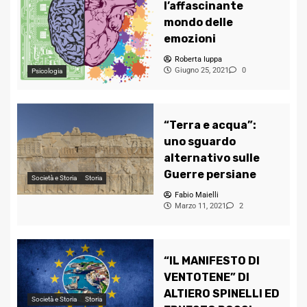
l’affascinante
mondo delle
emozioni
Roberta Iuppa
Giugno 25, 2021
0
Psicologia
“Terra e acqua”:
uno sguardo
alternativo sulle
Guerre persiane
Società e Storia
Storia
Fabio Maielli
Marzo 11, 2021
2
“IL MANIFESTO DI
VENTOTENE” DI
ALTIERO SPINELLI ED
Società e Storia
Storia