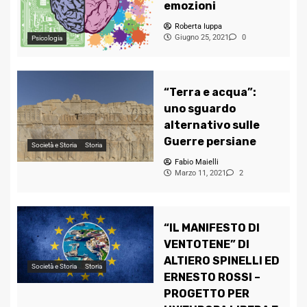
emozioni
Roberta Iuppa
Giugno 25, 2021
0
Psicologia
“Terra e acqua”:
uno sguardo
alternativo sulle
Guerre persiane
Società e Storia
Storia
Fabio Maielli
Marzo 11, 2021
2
“IL MANIFESTO DI
VENTOTENE” DI
ALTIERO SPINELLI ED
Società e Storia
Storia
ERNESTO ROSSI –
PROGETTO PER