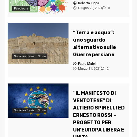
Roberta Iuppa
Giugno 25, 2021
0
Psicologia
“Terra e acqua”:
uno sguardo
alternativo sulle
Guerre persiane
Società e Storia
Storia
Fabio Maielli
Marzo 11, 2021
2
“IL MANIFESTO DI
VENTOTENE” DI
ALTIERO SPINELLI ED
Società e Storia
Storia
ERNESTO ROSSI –
PROGETTO PER
UN’EUROPA LIBERA E