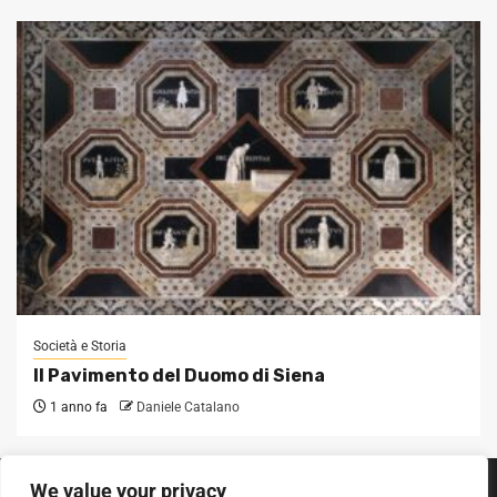
Società e Storia
Il Pavimento del Duomo di Siena
1 anno fa
Daniele Catalano
We value your privacy