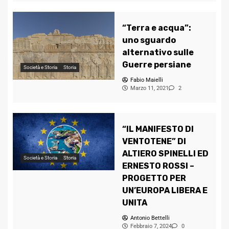
“Terra e acqua”:
uno sguardo
alternativo sulle
Guerre persiane
Società e Storia
Storia
Fabio Maielli
Marzo 11, 2021
2
“IL MANIFESTO DI
VENTOTENE” DI
ALTIERO SPINELLI ED
Società e Storia
Storia
ERNESTO ROSSI –
PROGETTO PER
UN’EUROPA LIBERA E
UNITA
Antonio Bettelli
Febbraio 7, 2024
0