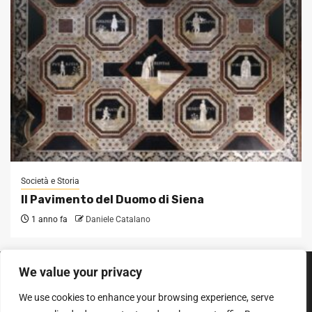
Società e Storia
Il Pavimento del Duomo di Siena
1 anno fa
Daniele Catalano
We value your privacy
SEGUICI SUI SOCIAL
We use cookies to enhance your browsing experience, serve
Facebook
Instagram
YouTube