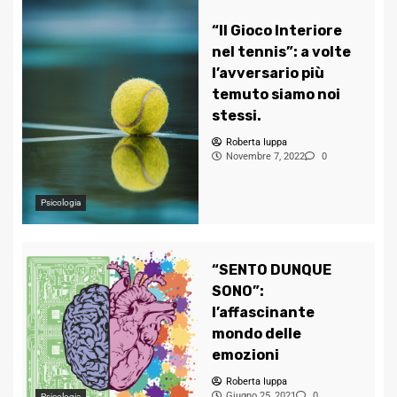
“Il Gioco Interiore
nel tennis”: a volte
l’avversario più
temuto siamo noi
stessi.
Roberta Iuppa
Novembre 7, 2022
0
Psicologia
“SENTO DUNQUE
SONO”:
l’affascinante
mondo delle
emozioni
Roberta Iuppa
Giugno 25, 2021
0
Psicologia