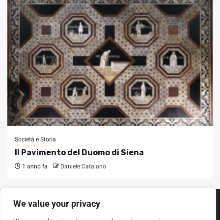
Società e Storia
Il Pavimento del Duomo di Siena
1 anno fa
Daniele Catalano
We value your privacy
SEGUICI SUI SOCIAL