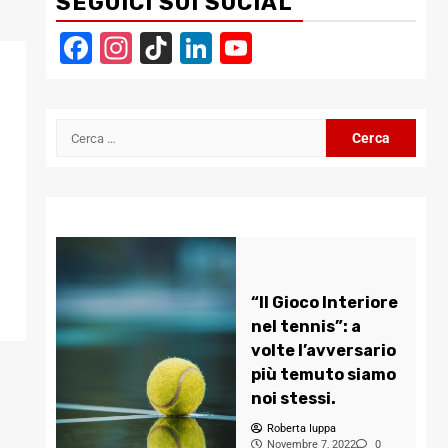
SEGUICI SUI SOCIAL
Facebook
Instagram
TikTok
LinkedIn
YouTube
Channel
Ricerca
per:
“Il Gioco Interiore
nel tennis”: a
volte l’avversario
più temuto siamo
noi stessi.
Roberta Iuppa
Novembre 7, 2022
0