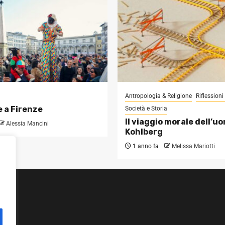
Antropologia & Religione
Riflession
 a Firenze
Società e Storia
Il viaggio morale dell’u
Alessia Mancini
Kohlberg
1 anno fa
Melissa Mariotti