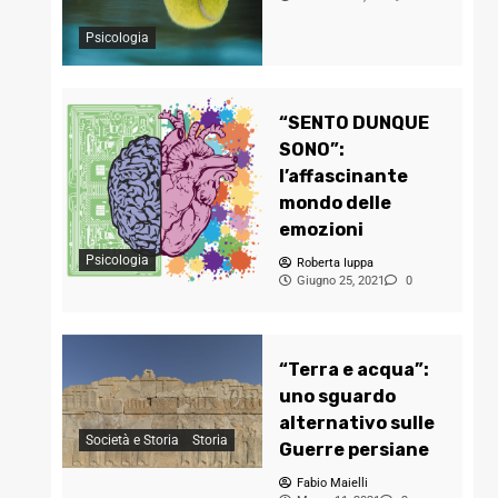
Psicologia
“SENTO DUNQUE
SONO”:
l’affascinante
mondo delle
emozioni
Psicologia
Roberta Iuppa
Giugno 25, 2021
0
“Terra e acqua”:
uno sguardo
alternativo sulle
Società e Storia
Storia
Guerre persiane
Fabio Maielli