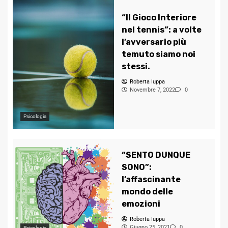
“Il Gioco Interiore
nel tennis”: a volte
l’avversario più
temuto siamo noi
stessi.
Roberta Iuppa
Novembre 7, 2022
0
Psicologia
“SENTO DUNQUE
SONO”:
l’affascinante
mondo delle
emozioni
Roberta Iuppa
Giugno 25, 2021
0
Psicologia