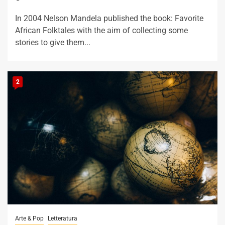
In 2004 Nelson Mandela published the book: Favorite
African Folktales with the aim of collecting some
stories to give them...
2
Arte & Pop
Letteratura