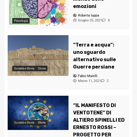
emozioni
Roberta Iuppa
Giugno 25, 2021
0
Psicologia
“Terra e acqua”:
uno sguardo
alternativo sulle
Guerre persiane
Società e Storia
Storia
Fabio Maielli
Marzo 11, 2021
2
“IL MANIFESTO DI
VENTOTENE” DI
ALTIERO SPINELLI ED
Società e Storia
Storia
ERNESTO ROSSI –
PROGETTO PER