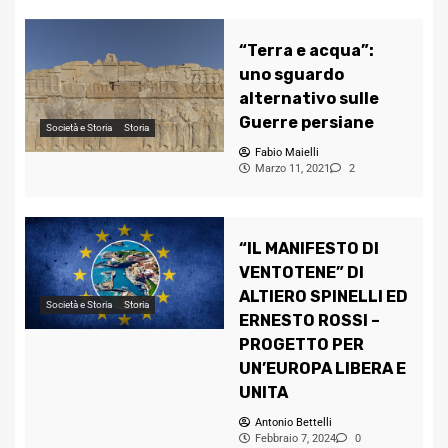
“Terra e acqua”:
uno sguardo
alternativo sulle
Guerre persiane
Società e Storia
Storia
Fabio Maielli
Marzo 11, 2021
2
“IL MANIFESTO DI
VENTOTENE” DI
ALTIERO SPINELLI ED
Società e Storia
Storia
ERNESTO ROSSI –
PROGETTO PER
UN’EUROPA LIBERA E
UNITA
Antonio Bettelli
Febbraio 7, 2024
0