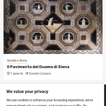
Società e Storia
Il Pavimento del Duomo di Siena
1 anno fa
Daniele Catalano
We value your privacy
SEGUICI SUI SOCIAL
We use cookies to enhance your browsing experience, serve
Facebook
Instagram
YouTube
personalized ads or content, and analyze our traffic. By