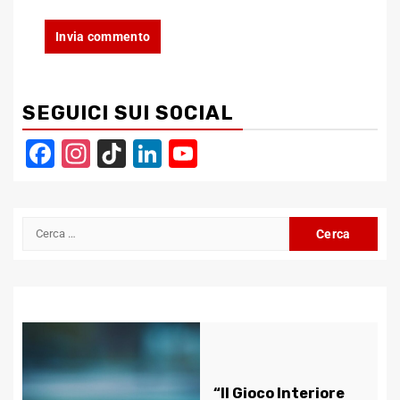
SEGUICI SUI SOCIAL
Facebook
Instagram
TikTok
LinkedIn
YouTube
Channel
Ricerca
per:
“Il Gioco Interiore