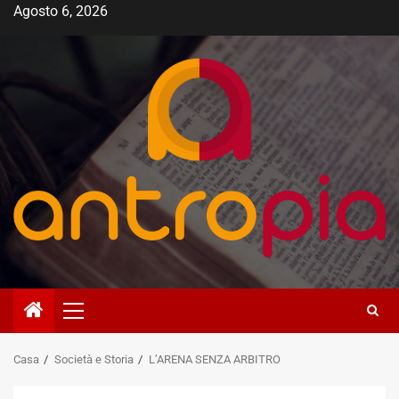
Vai
Agosto 6, 2026
al
contenuto
Menù
principale
Casa
Società e Storia
L’ARENA SENZA ARBITRO