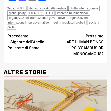
A.D.R.
democrazia dibattimentale
diritto internazionale
Tags:
global polity
I.C.A.N.N.
I.S.O.
imprese multinazionali
organizzazioni internazionali governative
organizzazioni
internazionali non governative
regimi regolatori globali
società
civile
Post
Precedente
Prossimo
Il Signore dell’Anello:
ARE HUMAN BEINGS
navigation
Policrate di Samo
POLYGAMOUS OR
MONOGAMOUS?
ALTRE STORIE