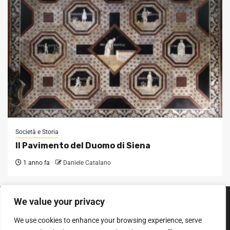
Società e Storia
Il Pavimento del Duomo di Siena
1 anno fa
Daniele Catalano
We value your privacy
SEGUICI SUI SOCIAL
We use cookies to enhance your browsing experience, serve
Facebook
Instagram
YouTube