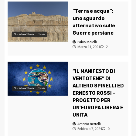
“Terra e acqua”:
uno sguardo
alternativo sulle
Guerre persiane
Società e Storia
Storia
Fabio Maielli
Marzo 11, 2021
2
“IL MANIFESTO DI
VENTOTENE” DI
ALTIERO SPINELLI ED
Società e Storia
Storia
ERNESTO ROSSI –
PROGETTO PER
UN’EUROPA LIBERA E
UNITA
Antonio Bettelli
Febbraio 7, 2024
0