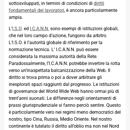
sottosviluppati, in termini di condizioni di
diritti
fondamentali dei lavoratori
, è ancora particolarmente
ampia.
L’
I.S.O
. ed
I.C.A.N.N.
sono esempi di istituzioni globali,
che nel loro campo d’azione, fungono da arbitro.
L’I.S.O. è l’autorità globale di riferimento per la
normazione tecnica. L’ I.C.A.N.N. può essere
considerata la massima autorità della Rete.
Paradossalmente, l’I.C.A.N.N. potrebbe invertire la rotta
verso un’inaspettata balcanizzazione della Web. Il
diritto si trova prima o poi a dover arbitrare gli
inesplorati spazi raggiunti dal progresso. Le istituzioni
di governance del World Wide Web hanno ormai più di
trent’anni suonati. Le differenze negli orientamenti di
prassi giurisprudenziale si fanno perciò sentire. Questo
è particolarmente vero nei regimi meno democratici del
nostro, tipo Cina, Russia, Medio Oriente. Nel nostro
continente è tutelato il diritto all’oblio ma non nel Nord