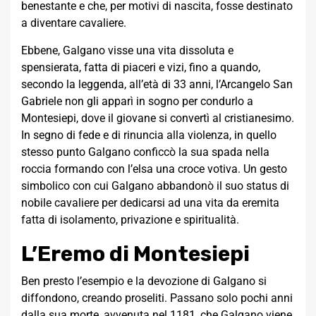
benestante e che, per motivi di nascita, fosse destinato
a diventare cavaliere.
Ebbene, Galgano visse una vita dissoluta e
spensierata, fatta di piaceri e vizi, fino a quando,
secondo la leggenda, all’età di 33 anni, l’Arcangelo San
Gabriele non gli apparì in sogno per condurlo a
Montesiepi, dove il giovane si convertì al cristianesimo.
In segno di fede e di rinuncia alla violenza, in quello
stesso punto Galgano conficcò la sua spada nella
roccia formando con l’elsa una croce votiva. Un gesto
simbolico con cui Galgano abbandonò il suo status di
nobile cavaliere per dedicarsi ad una vita da eremita
fatta di isolamento, privazione e spiritualità.
L’Eremo di Montesiepi
Ben presto l’esempio e la devozione di Galgano si
diffondono, creando proseliti. Passano solo pochi anni
dalla sua morte, avvenuta nel 1181, che Galgano viene