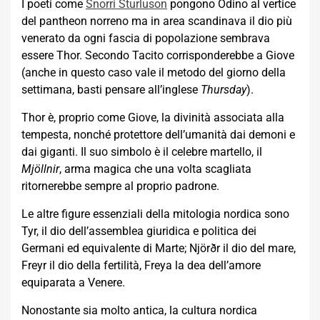
I poeti come
Snorri Sturluson
pongono Odino al vertice
del pantheon norreno ma in area scandinava il dio più
venerato da ogni fascia di popolazione sembrava
essere Thor. Secondo Tacito corrisponderebbe a Giove
(anche in questo caso vale il metodo del giorno della
settimana, basti pensare all’inglese
Thursday
).
Thor è, proprio come Giove, la divinità associata alla
tempesta, nonché protettore dell’umanità dai demoni e
dai giganti. Il suo simbolo è il celebre martello, il
Mjöllnir
, arma magica che una volta scagliata
ritornerebbe sempre al proprio padrone.
Le altre figure essenziali della mitologia nordica sono
Tyr, il dio dell’assemblea giuridica e politica dei
Germani ed equivalente di Marte; Njörðr il dio del mare,
Freyr il dio della fertilità, Freya la dea dell’amore
equiparata a Venere.
Nonostante sia molto antica, la cultura nordica