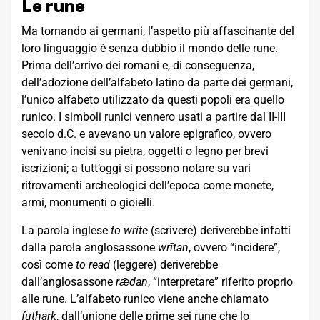
Le rune
Ma tornando ai germani, l’aspetto più affascinante del
loro linguaggio è senza dubbio il mondo delle rune.
Prima dell’arrivo dei romani e, di conseguenza,
dell’adozione dell’alfabeto latino da parte dei germani,
l’unico alfabeto utilizzato da questi popoli era quello
runico. I simboli runici vennero usati a partire dal II-III
secolo d.C. e avevano un valore epigrafico, ovvero
venivano incisi su pietra, oggetti o legno per brevi
iscrizioni; a tutt’oggi si possono notare su vari
ritrovamenti archeologici dell’epoca come monete,
armi, monumenti o gioielli.
La parola inglese
to write
(scrivere) deriverebbe infatti
dalla parola anglosassone
wrītan
, ovvero “incidere”,
così come
to read
(leggere) deriverebbe
dall’anglosassone
rǣdan
, “interpretare” riferito proprio
alle rune. L’alfabeto runico viene anche chiamato
futhark
, dall’unione delle prime sei rune che lo