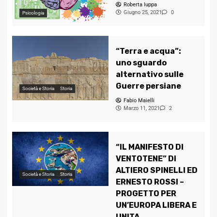
Roberta Iuppa
Giugno 25, 2021
0
Psicologia
“Terra e acqua”:
uno sguardo
alternativo sulle
Guerre persiane
Società e Storia
Storia
Fabio Maielli
Marzo 11, 2021
2
“IL MANIFESTO DI
VENTOTENE” DI
ALTIERO SPINELLI ED
Società e Storia
Storia
ERNESTO ROSSI –
PROGETTO PER
UN’EUROPA LIBERA E
UNITA