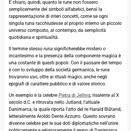
È chiaro, quindi, quanto le rune non fossero
semplicemente dei simboli alfabetici, bensì la
rappresentazione di interi concetti, come se ogni
singola runa racchiudesse al proprio interno un piccolo
universo composto, al contempo, da semplicità
quotidiana e spiritualità.
Il termine stesso
runa
significherebbe mistero o
incantesimo e la presenza della componente magica è
una costante di questi popoli. Con il passare del tempo
e con lo sviluppo della società germanica, le rune
trovarono uso, oltre ai rituali magici, anche negli
epigrafi di carattere pubblico e di valore storico.
Un esempio è la celebre
Pietra di Jelling
, risalente al X
secolo d.C. e ritrovata nello Jutland, l’attuale
Danimarca, la quale riporta l’atto del re Harald Blåtand,
letteralmente Aroldo Dente Azzurro. Questo sovrano
divenne celebre per le sue doti diplomatiche nell’unire
politicamente e religiosamente il regno di Danimarca.