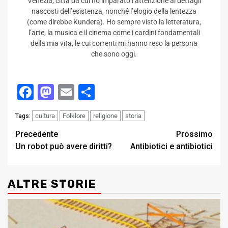
Venezia, città da cui ho imparato l’attenzione ai dettagli
nascosti dell’esistenza, nonché l’elogio della lentezza
(come direbbe Kundera). Ho sempre visto la letteratura,
l’arte, la musica e il cinema come i cardini fondamentali
della mia vita, le cui correnti mi hanno reso la persona
che sono oggi.
Facebook
Mastodon
Email
Condividi
cultura
Folklore
religione
storia
Tags:
Post
Precedente
Prossimo
Un robot può avere diritti?
Antibiotici e antibiotici
navigation
ALTRE STORIE