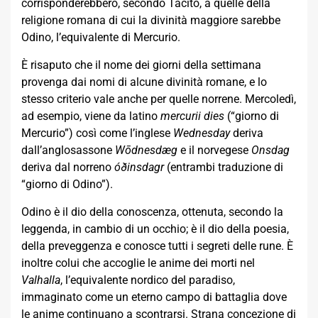
corrisponderebbero, secondo Tacito, a quelle della
religione romana di cui la divinità maggiore sarebbe
Odino, l’equivalente di Mercurio.
È risaputo che il nome dei giorni della settimana
provenga dai nomi di alcune divinità romane, e lo
stesso criterio vale anche per quelle norrene. Mercoledì,
ad esempio, viene da latino
mercurii dies
(“giorno di
Mercurio”) così come l’inglese
Wednesday
deriva
dall’anglosassone
Wōdnesdæg
e il norvegese
Onsdag
deriva dal norreno
óðinsdagr
(entrambi traduzione di
“giorno di Odino”).
Odino è il dio della conoscenza, ottenuta, secondo la
leggenda, in cambio di un occhio; è il dio della poesia,
della preveggenza e conosce tutti i segreti delle rune. È
inoltre colui che accoglie le anime dei morti nel
Valhalla
, l’equivalente nordico del paradiso,
immaginato come un eterno campo di battaglia dove
le anime continuano a scontrarsi. Strana concezione di