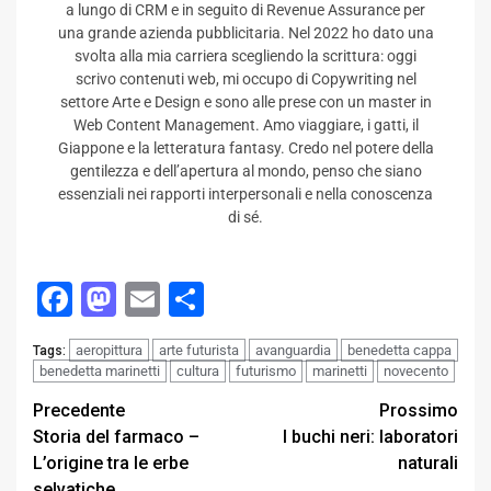
a lungo di CRM e in seguito di Revenue Assurance per
una grande azienda pubblicitaria. Nel 2022 ho dato una
svolta alla mia carriera scegliendo la scrittura: oggi
scrivo contenuti web, mi occupo di Copywriting nel
settore Arte e Design e sono alle prese con un master in
Web Content Management. Amo viaggiare, i gatti, il
Giappone e la letteratura fantasy. Credo nel potere della
gentilezza e dell’apertura al mondo, penso che siano
essenziali nei rapporti interpersonali e nella conoscenza
di sé.
Facebook
Mastodon
Email
Condividi
aeropittura
arte futurista
avanguardia
benedetta cappa
Tags:
benedetta marinetti
cultura
futurismo
marinetti
novecento
Post
Precedente
Prossimo
Storia del farmaco –
I buchi neri: laboratori
navigation
L’origine tra le erbe
naturali
selvatiche