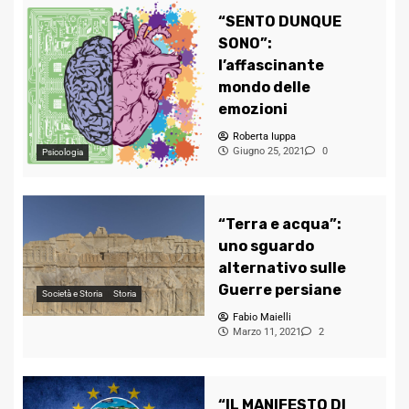
“SENTO DUNQUE
SONO”:
l’affascinante
mondo delle
emozioni
Roberta Iuppa
Giugno 25, 2021
0
Psicologia
“Terra e acqua”:
uno sguardo
alternativo sulle
Guerre persiane
Società e Storia
Storia
Fabio Maielli
Marzo 11, 2021
2
“IL MANIFESTO DI