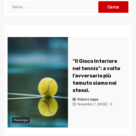
Ricerca
per:
“Il Gioco Interiore
nel tennis”: a volte
l’avversario più
temuto siamo noi
stessi.
Roberta Iuppa
Novembre 7, 2022
0
Psicologia