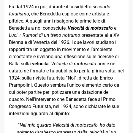
Fu dal 1924 in poi, durante il cosiddetto
secondo
futurismo
, che Benedetta esplose come artista e
pittrice. A quegli anni risalgono le prime tele di
Benedetta a noi conosciute,
Velocità di motoscafo
e
Luci + Rumori di un treno notturno
presentate alla XV
Biennale di Venezia del 1926. I due lavori studiano i
rapporti tra un oggetto in movimento e l’ambiente
circostante e rivelano una riflessione sulle ricerche di
Balla sulla
velocità
.
Velocità di motoscafo
non è né
datato né firmato e fu pubblicato per la prima volta, nel
1924, sulla rivista futurista “Noi”, diretta da Enrico
Prampolini. Questo sembra l’unico elemento certo da
cui poter partire per ipotizzare una datazione del
quadro. Nell’intervento che Benedetta fece al Primo
Congresso Futurista, nel 1924, sono dichiarate le sue
intenzioni riguardo al dipinto:
“
Nel mio quadro Velocità di motoscafo, ho dato
soltanto l’arabesco impresso dalla velocità di un