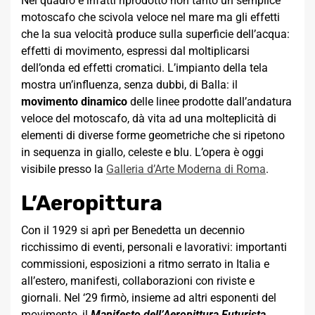
Nel quadro è infatti riprodotto non tanto un semplice
motoscafo che scivola veloce nel mare ma gli effetti
che la sua velocità produce sulla superficie dell’acqua:
effetti di movimento, espressi dal moltiplicarsi
dell’onda ed effetti cromatici. L’impianto della tela
mostra un’influenza, senza dubbi, di Balla: il
movimento dinamico
delle linee prodotte dall’andatura
veloce del motoscafo, dà vita ad una molteplicità di
elementi di diverse forme geometriche che si ripetono
in sequenza in giallo, celeste e blu. L’opera è oggi
visibile presso la
Galleria d’Arte Moderna di Roma
.
L’Aeropittura
Con il 1929 si aprì per Benedetta un decennio
ricchissimo di eventi, personali e lavorativi: importanti
commissioni, esposizioni a ritmo serrato in Italia e
all’estero, manifesti, collaborazioni con riviste e
giornali. Nel ‘29 firmò, insieme ad altri esponenti del
movimento, il
Manifesto dell’Aeropittura Futurista
.