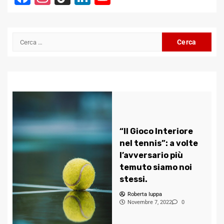
Channel
Ricerca
per:
“Il Gioco Interiore
nel tennis”: a volte
l’avversario più
temuto siamo noi
stessi.
Roberta Iuppa
Novembre 7, 2022
0