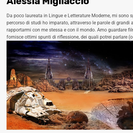
Alessia Migliaccio
Da poco laureata in Lingue e Letterature Moderne, mi sono spe
percorso di studi ho imparato, attraverso le parole di grandi a
rapportarmi con me stessa e con il mondo. Amo guardare film 
fornisce ottimi spunti di riflessione, dei quali potrei parlare (o