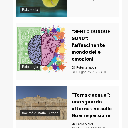
Psicologia
“SENTO DUNQUE
SONO”:
l’affascinante
mondo delle
emozioni
Psicologia
Roberta Iuppa
Giugno 25, 2021
0
“Terra e acqua”:
uno sguardo
alternativo sulle
Società e Storia
Storia
Guerre persiane
Fabio Maielli