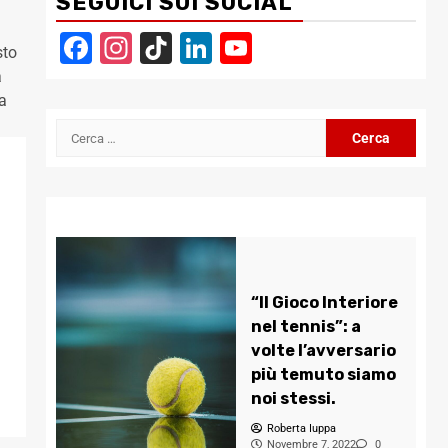
SEGUICI SUI SOCIAL
Facebook
Instagram
TikTok
LinkedIn
YouTube
sto
Channel
a
ma
Ricerca
per:
“Il Gioco Interiore
nel tennis”: a
volte l’avversario
più temuto siamo
noi stessi.
Roberta Iuppa
Novembre 7, 2022
0