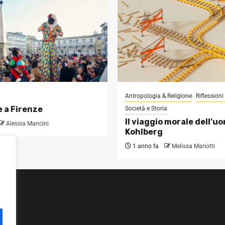
Antropologia & Religione
Riflession
 a Firenze
Società e Storia
Il viaggio morale dell’u
Alessia Mancini
Kohlberg
1 anno fa
Melissa Mariotti