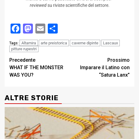
reviewed
su riviste scientifiche del settore.
Facebook
Mastodon
Email
Condividi
Altamira
arte preistorica
caverne dipinte
Lascaux
Tags:
pitture rupestri
Post
Precedente
Prossimo
WHAT IF THE MONSTER
Imparare il Latino con
navigation
WAS YOU?
“Satura Lanx”
ALTRE STORIE