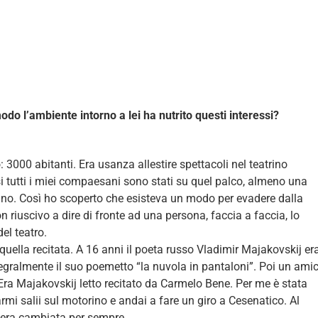
odo l’ambiente intorno a lei ha nutrito questi interessi?
3000 abitanti. Era usanza allestire spettacoli nel teatrino
si tutti i miei compaesani sono stati su quel palco, almeno una
bino. Così ho scoperto che esisteva un modo per evadere dalla
riuscivo a dire di fronte ad una persona, faccia a faccia, lo
el teatro.
 quella recitata. A 16 anni il poeta russo Vladimir Majakovskij er
integralmente il suo poemetto “la nuvola in pantaloni”. Poi un ami
. Era Majakovskij letto recitato da Carmelo Bene. Per me è stata
rmi salii sul motorino e andai a fare un giro a Cesenatico. Al
ta era cambiata per sempre.