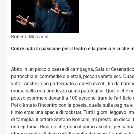
Roberto Mercadini
Com’è nata la passione per il teatro e la poesia e in che m
Abito in un piccolo paese di campagna, Sala di Cesenatico: 
parrocchiale: commedie dialettali, piccoli varietà ecc. Qua
volta. Anche io ho partecipato a questi eventi, fin da bam
morsa della mia timidezza quasi patologica. Quello che non 
potevo esprimere davanti a 100 persone, tramite l’artificio d
Poi c’è stato l’incontro con la poesia, quella sulla pagina e
il mio eroe: una specie di rockstar. Tutti i giorni leggevo 
di famiglia, il pittore Stefano Ronconi, mi prestò un disco
una epifania. Ricordo che, dopo il primo ascolto, per calma
ritorno ascoltai il disco un’altra volta daccapo. La mia vi