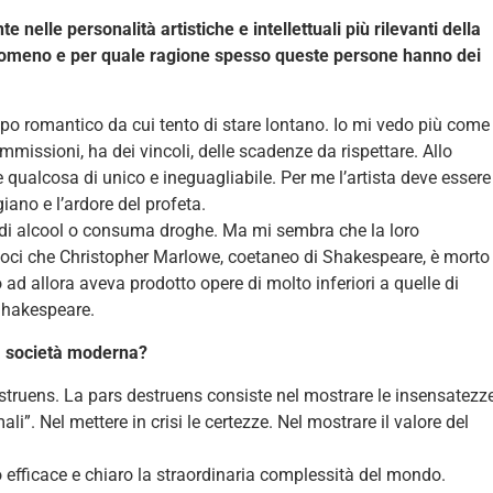
elle personalità artistiche e intellettuali più rilevanti della
nomeno e per quale ragione spesso queste persone hanno dei
ipo romantico da cui tento di stare lontano. Io mi vedo più come
mmissioni, ha dei vincoli, delle scadenze da rispettare. Allo
 qualcosa di unico e ineguagliabile. Per me l’artista deve essere
giano e l’ardore del profeta.
mi di alcool o consuma droghe. Ma mi sembra che la loro
amoci che Christopher Marlowe, coetaneo di Shakespeare, è morto
 ad allora aveva prodotto opere di molto inferiori a quelle di
Shakespeare.
la società moderna?
struens. La pars destruens consiste nel mostrare le insensatezze
li”. Nel mettere in crisi le certezze. Nel mostrare il valore del
o efficace e chiaro la straordinaria complessità del mondo.