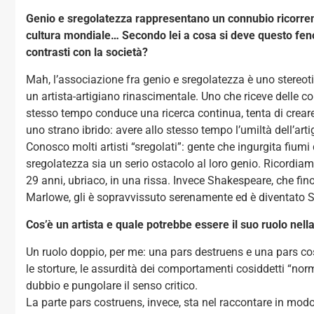
Genio e sregolatezza rappresentano un connubio ricorrente n
cultura mondiale… Secondo lei a cosa si deve questo fe
contrasti con la società?
Mah, l’associazione fra genio e sregolatezza è uno stereot
un artista-artigiano rinascimentale. Uno che riceve delle co
stesso tempo conduce una ricerca continua, tenta di creare
uno strano ibrido: avere allo stesso tempo l’umiltà dell’arti
Conosco molti artisti “sregolati”: gente che ingurgita fiu
sregolatezza sia un serio ostacolo al loro genio. Ricordi
29 anni, ubriaco, in una rissa. Invece Shakespeare, che fino
Marlowe, gli è sopravvissuto serenamente ed è diventato 
Cos’è un artista e quale potrebbe essere il suo ruolo nel
Un ruolo doppio, per me: una pars destruens e una pars co
le storture, le assurdità dei comportamenti cosiddetti “norma
dubbio e pungolare il senso critico.
La parte pars costruens, invece, sta nel raccontare in mod