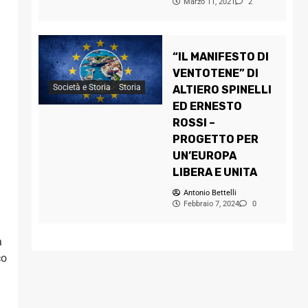
Marzo 11, 2021
2
“IL MANIFESTO DI
VENTOTENE” DI
Società e Storia
Storia
ALTIERO SPINELLI
ED ERNESTO
ROSSI –
PROGETTO PER
UN’EUROPA
LIBERA E UNITA
Antonio Bettelli
Febbraio 7, 2024
0
a
co