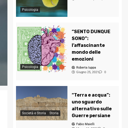
Psicologia
“SENTO DUNQUE
SONO”:
l’affascinante
mondo delle
emozioni
Psicologia
Roberta Iuppa
Giugno 25, 2021
0
“Terra e acqua”:
uno sguardo
alternativo sulle
Società e Storia
Storia
Guerre persiane
Fabio Maielli