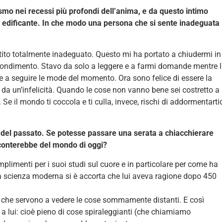
smo nei recessi più profondi dell’anima, e da questo intimo
 di edificante. In che modo una persona che si sente inadeguata
ito totalmente inadeguato. Questo mi ha portato a chiudermi in
ondimento. Stavo da solo a leggere e a farmi domande mentre 
e a seguire le mode del momento. Ora sono felice di essere la
da un’infelicità. Quando le cose non vanno bene sei costretto a
Se il mondo ti coccola e ti culla, invece, rischi di addormentarti
 del passato. Se potesse passare una serata a chiacchierare
cconterebbe del mondo di oggi?
mplimenti per i suoi studi sul cuore e in particolare per come ha
 la scienza moderna si è accorta che lui aveva ragione dopo 450
mi che servono a vedere le cose sommamente distanti. E così
a lui: cioè pieno di cose spiraleggianti (che chiamiamo