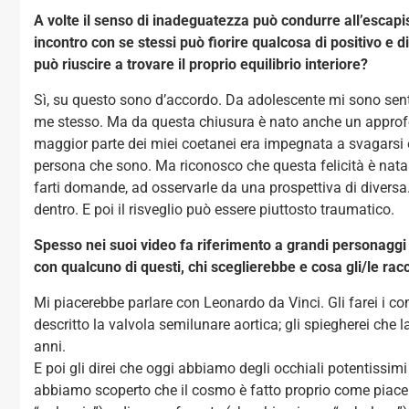
A volte il senso di inadeguatezza può condurre all’escapi
incontro con se stessi può fiorire qualcosa di positivo e
può riuscire a trovare il proprio equilibrio interiore?
Sì, su questo sono d’accordo. Da adolescente mi sono sent
me stesso. Ma da questa chiusura è nato anche un approf
maggior parte dei miei coetanei era impegnata a svagarsi 
persona che sono. Ma riconosco che questa felicità è nata 
farti domande, ad osservarle da una prospettiva di diversa. 
dentro. E poi il risveglio può essere piuttosto traumatico.
Spesso nei suoi video fa riferimento a grandi personaggi
con qualcuno di questi, chi sceglierebbe e cosa gli/le ra
Mi piacerebbe parlare con Leonardo da Vinci. Gli farei i co
descritto la valvola semilunare aortica; gli spiegherei che
anni.
E poi gli direi che oggi abbiamo degli occhiali potentissi
abbiamo scoperto che il cosmo è fatto proprio come piace 