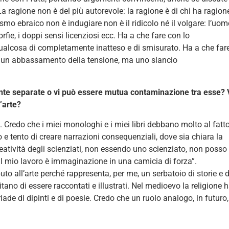
 ragione non è del più autorevole: la ragione è di chi ha ragion
smo ebraico non è indugiare non è il ridicolo né il volgare: l’uo
rfie, i doppi sensi licenziosi ecc. Ha a che fare con lo
qualcosa di completamente inatteso e di smisurato. Ha a che far
 un abbassamento della tensione, ma uno slancio
nte separate o vi può essere mutua contaminazione tra esse? 
l’arte?
te. Credo che i miei monologhi e i miei libri debbano molto al fatt
e tento di creare narrazioni consequenziali, dove sia chiara la
reatività degli scienziati, non essendo uno scienziato, non posso
il mio lavoro è immaginazione in una camicia di forza”.
to all’arte perché rappresenta, per me, un serbatoio di storie e d
tano di essere raccontati e illustrati. Nel medioevo la religione 
iade di dipinti e di poesie. Credo che un ruolo analogo, in futuro,