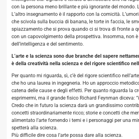
con la persona meno brillante e più ignorante del mondo. La
L’altro insegnamento è il rapporto con la comicità. L’umori
che scivola sulla buccia di banana, le torte in faccia, le smo
spiazzamento che si prova quando ci si trova di fronte a 
con un capovolgimento della prospettiva. Insomma, non è
dell’intelligenza e del sentimento.
L’arte e la scienza sono due branche del sapere nettame
è della creatività nella scienza e del rigore scientifico nel
Per quanto mi riguarda, sì, c’è del rigore scientifico nell’ar
che ho una laurea in ingegneria. Ho un approccio metodico 
catena delle cause e degli effetti. Per quanto riguarda la c
esprimermi, ma il grande fisico Richard Feynman diceva: “
Credo che in futuro la scienza darà un grandissimo contribu
concetti straordinariamente ricco; storie e concetti che meri
alimentato l’arte fornendo i temi e i personaggi per una mir
spetterà alla scienza.
Più difficile dire cosa l’arte possa dare alla scienza.