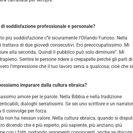
o di soddisfazione professionale e personale?
ato più soddisfazione c’’è sicuramente l’Orlando Furioso. Nella
 Si trattava di due giovedì consecutivi. Ero preoccupatissimo. Mi
pure alla seconda. Quindi il pubblico può solo diminuire”. Mi
rapieno. Sentire le persone ridere a crepapelle perché gli parli di
ro l’impressione che il tuo lavoro serva a qualcosa; cioè che s
 possiamo imparare dalla cultura ebraica?
massimo amore per le parole. Nella Bibbia e nella tradizione
ticabili, dialoghi serratissimi. Se sei uno scrittore e un narrato
a ti coinvolge per forza.
ità non ha nessun valore. Nella cultura ebraica, quando si dispu
ro dicendo che è più esperto, più sapiente, più anziano, più
ne con i fatti, portando argomenti convincenti, anche se discute