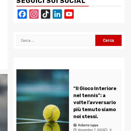
SEGUICI SUI SOCIAL
Facebook
Instagram
TikTok
LinkedIn
YouTube
Channel
Ricerca
per:
“Il Gioco Interiore
nel tennis”: a
volte l’avversario
più temuto siamo
noi stessi.
Roberta Iuppa
Novembre 7, 2022
0