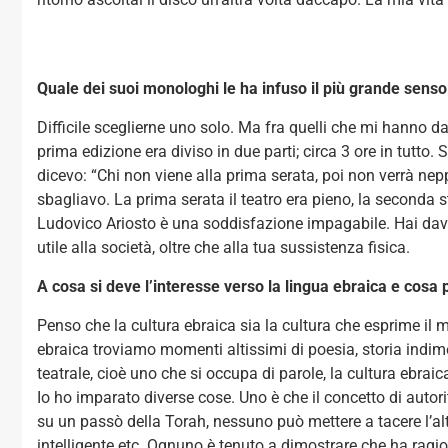
Quale dei suoi monologhi le ha infuso il più grande sens
Difficile sceglierne uno solo. Ma fra quelli che mi hanno d
prima edizione era diviso in due parti; circa 3 ore in tutto.
dicevo: “Chi non viene alla prima serata, poi non verrà nep
sbagliavo. La prima serata il teatro era pieno, la seconda st
Ludovico Ariosto è una soddisfazione impagabile. Hai davve
utile alla società, oltre che alla tua sussistenza fisica.
A cosa si deve l’interesse verso la lingua ebraica e cosa
Penso che la cultura ebraica sia la cultura che esprime il 
ebraica troviamo momenti altissimi di poesia, storia indimen
teatrale, cioè uno che si occupa di parole, la cultura ebraic
Io ho imparato diverse cose. Uno è che il concetto di autor
su un passò della Torah, nessuno può mettere a tacere l’alt
intelligente etc. Ognuno è tenuto a dimostrare che ha ragio