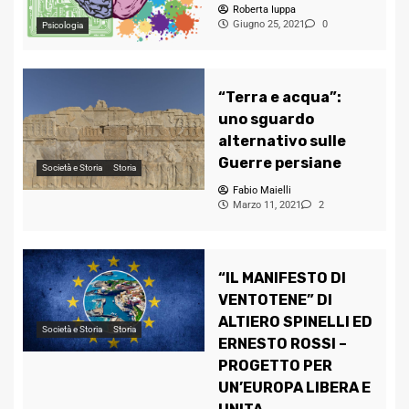
Roberta Iuppa
Giugno 25, 2021
0
Psicologia
“Terra e acqua”:
uno sguardo
alternativo sulle
Guerre persiane
Società e Storia
Storia
Fabio Maielli
Marzo 11, 2021
2
“IL MANIFESTO DI
VENTOTENE” DI
ALTIERO SPINELLI ED
Società e Storia
Storia
ERNESTO ROSSI –
PROGETTO PER
UN’EUROPA LIBERA E