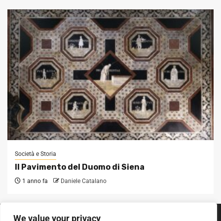
Società e Storia
Il Pavimento del Duomo di Siena
1 anno fa
Daniele Catalano
We value your privacy