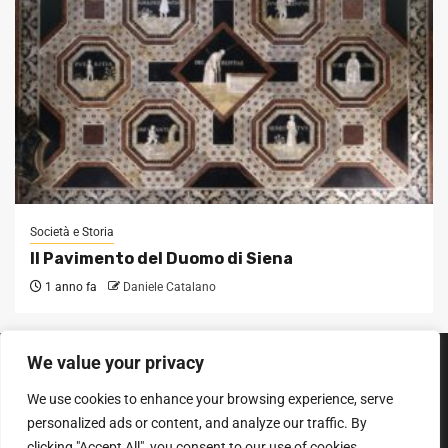
Società e Storia
Il Pavimento del Duomo di Siena
1 anno fa
Daniele Catalano
We value your privacy
SEGUICI SUI SOCIAL
We use cookies to enhance your browsing experience, serve
Facebook
Instagram
YouTube
personalized ads or content, and analyze our traffic. By
clicking "Accept All", you consent to our use of cookies.