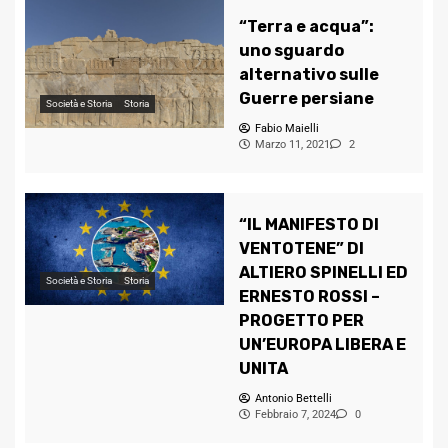
“Terra e acqua”:
uno sguardo
alternativo sulle
Guerre persiane
Società e Storia
Storia
Fabio Maielli
Marzo 11, 2021
2
“IL MANIFESTO DI
VENTOTENE” DI
ALTIERO SPINELLI ED
Società e Storia
Storia
ERNESTO ROSSI –
PROGETTO PER
UN’EUROPA LIBERA E
UNITA
Antonio Bettelli
Febbraio 7, 2024
0