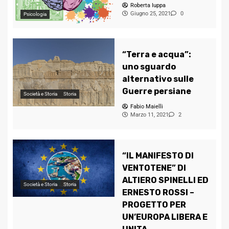
Roberta Iuppa
Giugno 25, 2021
0
Psicologia
“Terra e acqua”:
uno sguardo
alternativo sulle
Guerre persiane
Società e Storia
Storia
Fabio Maielli
Marzo 11, 2021
2
“IL MANIFESTO DI
VENTOTENE” DI
ALTIERO SPINELLI ED
Società e Storia
Storia
ERNESTO ROSSI –
PROGETTO PER
UN’EUROPA LIBERA E