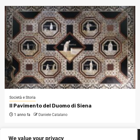
Società e Storia
Il Pavimento del Duomo di Siena
1 anno fa
Daniele Catalano
We value your privacy